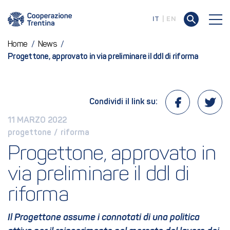
IT
EN
Home
/
News
/
Progettone, approvato in via preliminare il ddl di riforma
Condividi il link su:
11 MARZO 2022
progettone
 / 
riforma
Progettone, approvato in 
via preliminare il ddl di 
riforma
Il Progettone assume i connotati di una politica