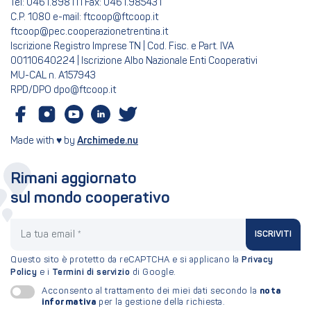
Tel: 0461.898111 Fax: 0461.985431
C.P. 1080 e-mail: ftcoop@ftcoop.it
ftcoop@pec.cooperazionetrentina.it
Iscrizione Registro Imprese TN | Cod. Fisc. e Part. IVA
00110640224 | Iscrizione Albo Nazionale Enti Cooperativi
MU-CAL n. A157943
RPD/DPO dpo@ftcoop.it
Made with ♥ by
Archimede.nu
Rimani aggiornato
sul mondo cooperativo
La tua email
ISCRIVITI
Questo sito è protetto da reCAPTCHA e si applicano la
Privacy
Policy
e i
Termini di servizio
di Google.
nota
Acconsento al trattamento dei miei dati secondo la
informativa
per la gestione della richiesta.