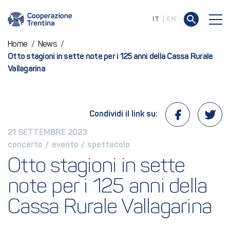
IT
EN
Home
/
News
/
Otto stagioni in sette note per i 125 anni della Cassa Rurale
Vallagarina
Condividi il link su:
21 SETTEMBRE 2023
concerto
 / 
evento
 / 
spettacolo
Otto stagioni in sette 
note per i 125 anni della 
Cassa Rurale Vallagarina