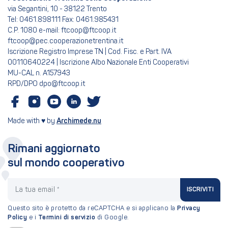
via Segantini, 10 - 38122 Trento
Tel: 0461.898111 Fax: 0461.985431
C.P. 1080 e-mail: ftcoop@ftcoop.it
ftcoop@pec.cooperazionetrentina.it
Iscrizione Registro Imprese TN | Cod. Fisc. e Part. IVA
00110640224 | Iscrizione Albo Nazionale Enti Cooperativi
MU-CAL n. A157943
RPD/DPO dpo@ftcoop.it
Made with ♥ by
Archimede.nu
Rimani aggiornato
sul mondo cooperativo
La tua email
ISCRIVITI
Questo sito è protetto da reCAPTCHA e si applicano la
Privacy
Policy
e i
Termini di servizio
di Google.