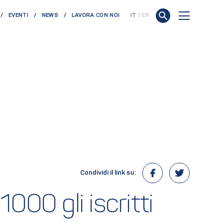
EVENTI
NEWS
LAVORA CON NOI
IT
EN
Condividi il link su:
00 gli iscritti 