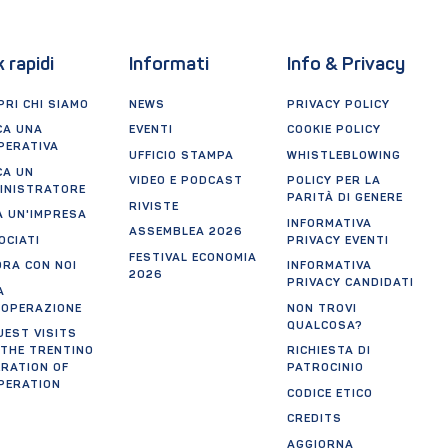
k rapidi
Informati
Info & Privacy
RI CHI SIAMO
NEWS
PRIVACY POLICY
CA UNA
EVENTI
COOKIE POLICY
PERATIVA
UFFICIO STAMPA
WHISTLEBLOWING
CA UN
VIDEO E PODCAST
POLICY PER LA
INISTRATORE
PARITÀ DI GENERE
RIVISTE
A UN'IMPRESA
INFORMATIVA
ASSEMBLEA 2026
OCIATI
PRIVACY EVENTI
FESTIVAL ECONOMIA
ORA CON NOI
INFORMATIVA
2026
PRIVACY CANDIDATI
A
OOPERAZIONE
NON TROVI
QUALCOSA?
UEST VISITS
 THE TRENTINO
RICHIESTA DI
ERATION OF
PATROCINIO
PERATION
CODICE ETICO
CREDITS
AGGIORNA