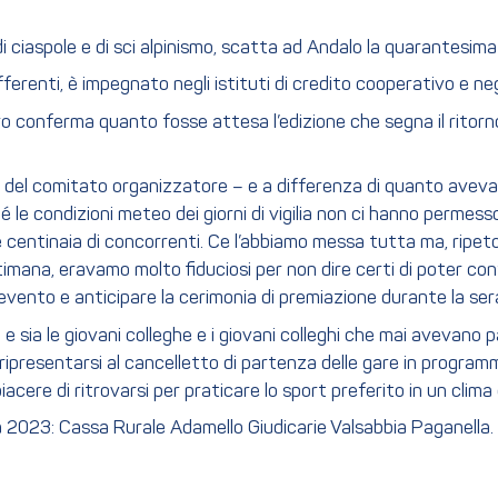
i ciaspole e di sci alpinismo, scatta ad Andalo la quarantesima
ifferenti, è impegnato negli istituti di credito cooperativo e neg
numero conferma quanto fosse attesa l’edizione che segna il rito
e del comitato organizzatore – e a differenza di quanto avev
le condizioni meteo dei giorni di vigilia non ci hanno permes
ere centinaia di concorrenti. Ce l’abbiamo messa tutta ma, ripet
timana, eravamo molto fiduciosi per non dire certi di poter co
evento e anticipare la cerimonia di premiazione durante la ser
 e sia le giovani colleghe e i giovani colleghi che mai avevano
 ripresentarsi al cancelletto di partenza delle gare in program
re di ritrovarsi per praticare lo sport preferito in un clima di
a 2023: Cassa Rurale Adamello Giudicarie Valsabbia Paganella.