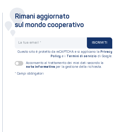
Rimani aggiornato
sul mondo cooperativo
La tua email
ISCRIVITI
Questo sito è protetto da reCAPTCHA e si applicano la
Privacy
Policy
e i
Termini di servizio
di Google.
Acconsento al trattamento dei miei dati secondo la
nota informativa
per la gestione della richiesta.
*
Campi obbligatori