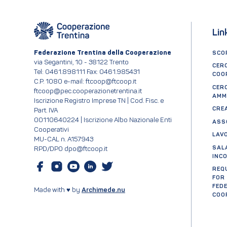
Lin
Federazione Trentina della Cooperazione
SCOP
via Segantini, 10 - 38122 Trento
CER
Tel: 0461.898111 Fax: 0461.985431
COO
C.P. 1080 e-mail: ftcoop@ftcoop.it
CER
ftcoop@pec.cooperazionetrentina.it
AMM
Iscrizione Registro Imprese TN | Cod. Fisc. e
CRE
Part. IVA
00110640224 | Iscrizione Albo Nazionale Enti
ASS
Cooperativi
LAV
MU-CAL n. A157943
SAL
RPD/DPO dpo@ftcoop.it
INC
REQ
FOR
FED
Made with ♥ by
Archimede.nu
COO