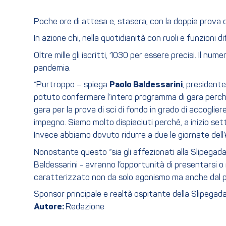
Poche ore di attesa e, stasera, con la doppia prova d
In azione chi, nella quotidianità con ruoli e funzioni d
Oltre mille gli iscritti, 1030 per essere precisi. Il 
pandemia.
“Purtroppo – spiega
Paolo Baldessarini
, president
potuto confermare l’intero programma di gara perché 
gara per la prova di sci di fondo in grado di accogli
impegno. Siamo molto dispiaciuti perché, a inizio set
Invece abbiamo dovuto ridurre a due le giornate dell’
Nonostante questo “sia gli affezionati alla Slipegada
Baldessarini - avranno l’opportunità di presentarsi o
caratterizzato non da solo agonismo ma anche dal piace
Sponsor principale e realtà ospitante della Slipegad
Autore:
Redazione