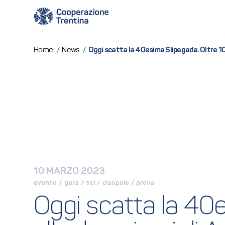
Oggi scatta la 40esima Slipegada. Oltre 1000
Home
/
News
/
10 MARZO 2023
evento
 / 
gara
 / 
sci
 / 
ciaspole
 / 
prova
Oggi scatta la 40es