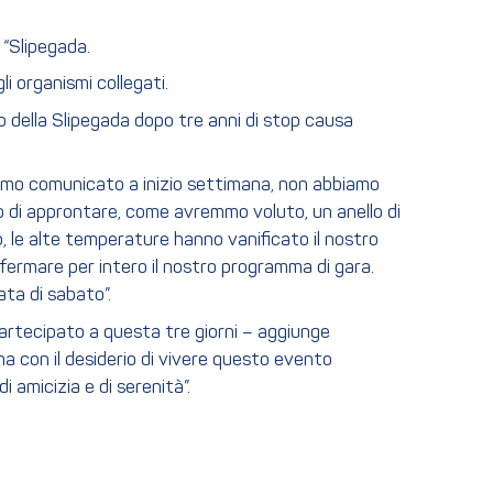
 “Slipegada.
li organismi collegati.
rno della Slipegada dopo tre anni di stop causa
amo comunicato a inizio settimana, non abbiamo
so di approntare, come avremmo voluto, un anello di
o, le alte temperature hanno vanificato il nostro
nfermare per intero il nostro programma di gara.
ata di sabato”.
 partecipato a questa tre giorni – aggiunge
ma con il desiderio di vivere questo evento
 amicizia e di serenità”.