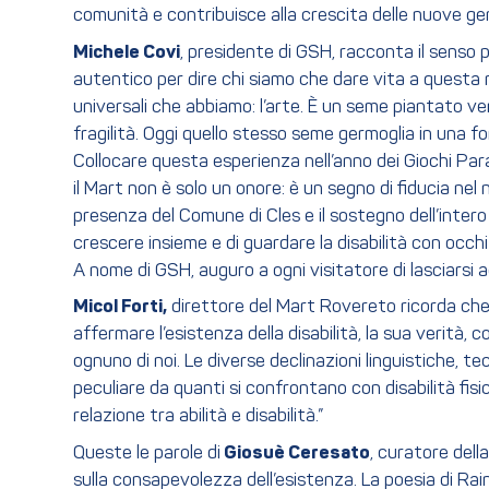
comunità e contribuisce alla crescita delle nuove gen
Michele Covi
, presidente di GSH, racconta il senso
autentico per dire chi siamo che dare vita a questa
universali che abbiamo: l’arte. È un seme piantato ven
fragilità. Oggi quello stesso seme germoglia in una f
Collocare questa esperienza nell’anno dei Giochi Parali
il Mart non è solo un onore: è un segno di fiducia nel
presenza del Comune di Cles e il sostegno dell’inte
crescere insieme e di guardare la disabilità con occhi
A nome di GSH, auguro a ogni visitatore di lasciarsi 
Micol Forti,
direttore del Mart Rovereto ricorda che “
affermare l’esistenza della disabilità, la sua verità
ognuno di noi. Le diverse declinazioni linguistiche, t
peculiare da quanti si confrontano con disabilità fisich
relazione tra abilità e disabilità.”
Queste le parole di
Giosuè Ceresato
, curatore dell
sulla consapevolezza dell’esistenza. La poesia di Rain