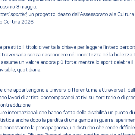
rossimo 3 maggio.
teri sportivi
, un progetto ideato dall’Assessorato alla Cultura
ano Cortina 2026.
a prestito il titolo diventa la chiave per leggere l’intero perco
attraversarla senza nascondere né l’incertezza né la bellezza. 
assume un valore ancora più forte: mentre lo sport celebra il 
isibile, quotidiana.
che appartengono a universi differenti, ma attraversati dalla 
no lavori di artisti contemporanei attivi sul territorio e di gr
contraddizione.
ure internazionali che hanno fatto della disabilità un punto d
artistica anche dopo la perdita di una gamba in guerra, speri
to nonostante la prosopagnosia, un disturbo che rende difficile r