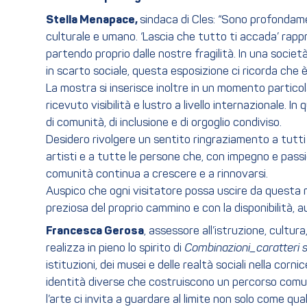
Stella Menapace,
sindaca di Cles: “Sono profondame
culturale e umano. ‘Lascia che tutto ti accada’ rappr
partendo proprio dalle nostre fragilità. In una societ
in scarto sociale, questa esposizione ci ricorda che è
La mostra si inserisce inoltre in un momento particola
ricevuto visibilità e lustro a livello internazionale.
di comunità, di inclusione e di orgoglio condiviso.
Desidero rivolgere un sentito ringraziamento a tutti 
artisti e a tutte le persone che, con impegno e passi
comunità continua a crescere e a rinnovarsi.
Auspico che ogni visitatore possa uscire da questa mo
preziosa del proprio cammino e con la disponibilità, a
Francesca Gerosa
, assessore all’istruzione, cultur
realizza in pieno lo spirito di
Combinazioni_caratteri s
istituzioni, dei musei e delle realtà sociali nella co
identità diverse che costruiscono un percorso comune
l’arte ci invita a guardare al limite non solo come q