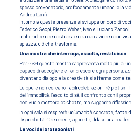
a utilizzare una sedia a rotelle. A dialogare con loro,
spesso provocatorio, profondamente umano, e la vide
Andrea Lanfri.
Intorno a queste presenze si sviluppa un coro di voci
Federico Seppi, Pietro Weber, Ivan e Luciano Zanoni,
moltitudine che costruisce una narrazione condivisa: 
spiazza, ciò che trasforma.
Una mostra che interroga, ascolta, restituisce
Per GSH questa mostra rappresenta molto più di un ev
capace di accogliere e far crescere ogni persona.
La
diventano dialogo e la creatività si afferma come t
Le opere non cercano facili celebrazioni né pietismi. P
dell’immobilità, l’ascolto di sé, il confronto con il pr
non vuole mettere etichette, ma suggerire riflessioni,
In ogni sala si respirerà un’umanità concreta, fatta 
disponibilità. Che chiede, appunto, di lasciar accader
Le voci dei protagonisti