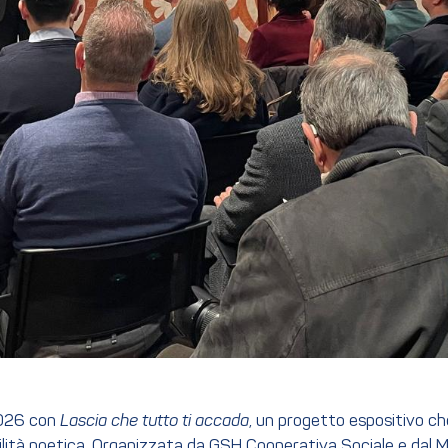
 2026 con
Lascia che tutto ti accada
, un progetto espositivo ch
ità poetica. Organizzata da GSH Cooperativa Sociale e dal Mar