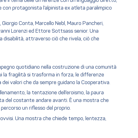
tare il tema delle differenze con un linguaggio diretto,
con protagonista l’alpinista ex atleta paralimpico
a, Giorgio Conta, Marcello Nebl, Mauro Pancheri,
ovanni Lorenzi ed Ettore Sottsass senior. Una
disabilità, attraverso ciò che rivela, ciò che
impegno quotidiano nella costruzione di una comunità
 la fragilità si trasforma in forza, le differenze
 dei valori che da sempre guidano la Cooperativa.
allenamento, la tentazione dell’eroismo, la paura
discreta del costante andare avanti. È una mostra che
 percorso un riflesso del proprio.
mprovvisi. Una mostra che chiede tempo, lentezza,