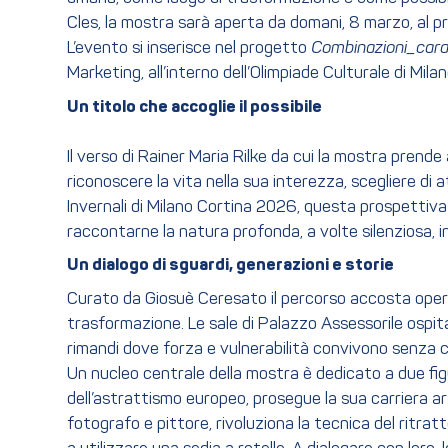
Cles, la mostra sarà aperta da domani, 8 marzo, al p
L’evento si inserisce nel progetto
Combinazioni_carat
Marketing, all’interno dell’Olimpiade Culturale di Mil
Un titolo che accoglie il possibile
Il verso di Rainer Maria Rilke da cui la mostra prende 
riconoscere la vita nella sua interezza, scegliere di 
Invernali di Milano Cortina 2026, questa prospettiva 
raccontarne la natura profonda, a volte silenziosa, inv
Un dialogo di sguardi, generazioni e storie
Curato da Giosuè Ceresato il percorso accosta opere 
trasformazione. Le sale di Palazzo Assessorile ospita
rimandi dove forza e vulnerabilità convivono senza 
Un nucleo centrale della mostra è dedicato a due fig
dell’astrattismo europeo, prosegue la sua carriera 
fotografo e pittore, rivoluziona la tecnica del ritrat