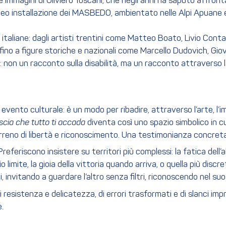
 le immagini di Oliviero Toscani, che negli anni ha saputo affron
o installazione dei MASBEDO, ambientato nelle Alpi Apuane e 
 italiane: dagli artisti trentini come Matteo Boato, Livio Cont
 fino a figure storiche e nazionali come Marcello Dudovich, Gi
non un racconto sulla disabilità, ma un racconto attraverso la 
ento culturale: è un modo per ribadire, attraverso l’arte, l’
scia che tutto ti accada
diventa così uno spazio simbolico in cui
erreno di libertà e riconoscimento. Una testimonianza concreta
referiscono insistere su territori più complessi: la fatica dell’
oprio limite, la gioia della vittoria quando arriva, o quella più 
 invitando a guardare l’altro senza filtri, riconoscendo nel suo
di resistenza e delicatezza, di errori trasformati e di slanci i
e.