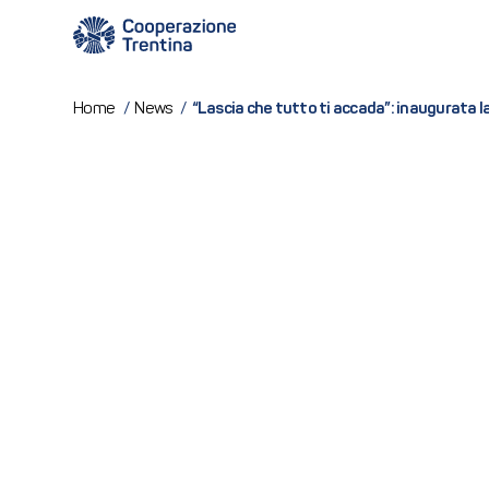
“Lascia che tutto ti accada”: inaugurata 
Home
/
News
/