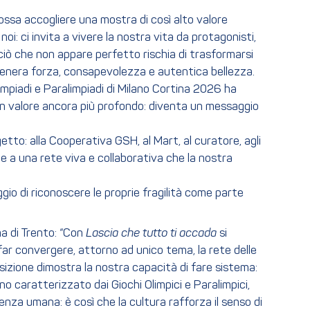
ssa accogliere una mostra di così alto valore
: ci invita a vivere la nostra vita da protagonisti,
e ciò che non appare perfetto rischia di trasformarsi
si genera forza, consapevolezza e autentica bellezza.
limpiadi e Paralimpiadi di Milano Cortina 2026 ha
me un valore ancora più profondo: diventa un messaggio
tto: alla Cooperativa GSH, al Mart, al curatore, agli
ie a una rete viva e collaborativa che la nostra
gio di riconoscere le proprie fragilità come parte
ma di Trento: “Con
Lascia che tutto ti accada
si
ar convergere, attorno ad unico tema, la rete delle
posizione dimostra la nostra capacità di fare sistema:
o caratterizzato dai Giochi Olimpici e Paralimpici,
enza umana: è così che la cultura rafforza il senso di