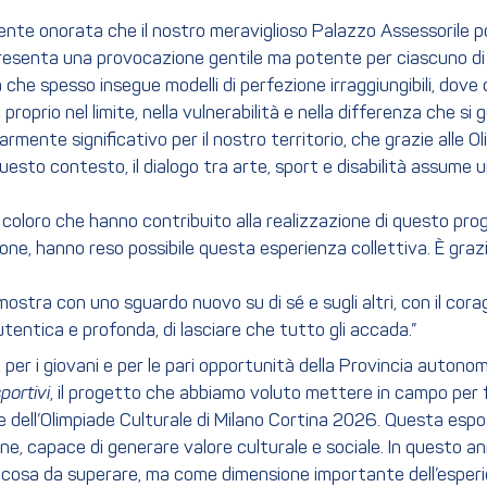
nte onorata che il nostro meraviglioso Palazzo Assessorile po
esenta una provocazione gentile ma potente per ciascuno di noi
à che spesso insegue modelli di perfezione irraggiungibili, dov
 proprio nel limite, nella vulnerabilità e nella differenza che 
rmente significativo per il nostro territorio, che grazie alle O
 In questo contesto, il dialogo tra arte, sport e disabilità assu
coloro che hanno contribuito alla realizzazione di questo proge
one, hanno reso possibile questa esperienza collettiva. È graz
stra con uno sguardo nuovo su di sé e sugli altri, con il corag
utentica e profonda, di lasciare che tutto gli accada.”
a, per i giovani e per le pari opportunità della Provincia autono
portivi
, il progetto che abbiamo voluto mettere in campo per f
rnice dell’Olimpiade Culturale di Milano Cortina 2026. Questa es
, capace di generare valore culturale e sociale. In questo ann
ualcosa da superare, ma come dimensione importante dell’esperi