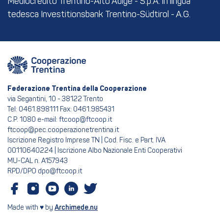
Mediocredito Trentino-Alto Adige - S.p.A. in lingua
tedesca Investitionsbank Trentino-Südtirol - A.G.
Federazione Trentina della Cooperazione
via Segantini, 10 - 38122 Trento
Tel: 0461.898111 Fax: 0461.985431
C.P. 1080 e-mail: ftcoop@ftcoop.it
ftcoop@pec.cooperazionetrentina.it
Iscrizione Registro Imprese TN | Cod. Fisc. e Part. IVA
00110640224 | Iscrizione Albo Nazionale Enti Cooperativi
MU-CAL n. A157943
RPD/DPO dpo@ftcoop.it
Made with ♥ by
Archimede.nu