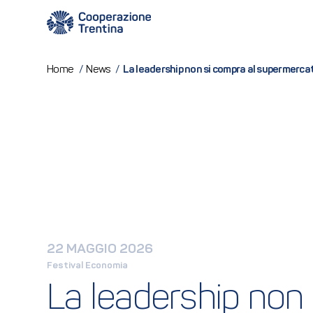
La leadership non si compra al supermercat
Home
/
News
/
22 MAGGIO 2026
Festival Economia
La leadership non 