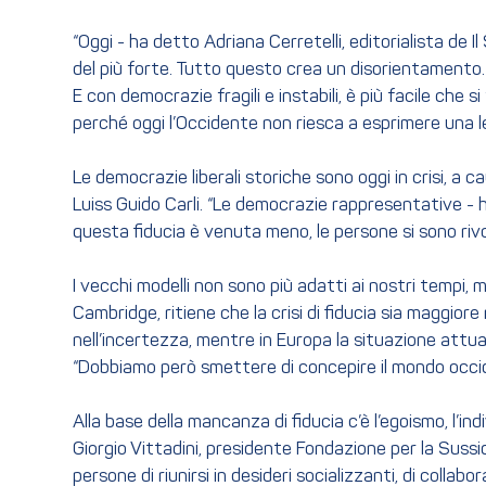
“Oggi - ha detto Adriana Cerretelli, editorialista de I
del più forte. Tutto questo crea un disorientamento. 
E con democrazie fragili e instabili, è più facile che 
perché oggi l’Occidente non riesca a esprimere una l
Le democrazie liberali storiche sono oggi in crisi, a 
Luiss Guido Carli. “Le democrazie rappresentative - h
questa fiducia è venuta meno, le persone si sono rivolt
I vecchi modelli non sono più adatti ai nostri tempi, 
Cambridge, ritiene che la crisi di fiducia sia maggior
nell’incertezza, mentre in Europa la situazione attua
“Dobbiamo però smettere di concepire il mondo occi
Alla base della mancanza di fiducia c’è l’egoismo, l’ind
Giorgio Vittadini, presidente Fondazione per la Suss
persone di riunirsi in desideri socializzanti, di colla