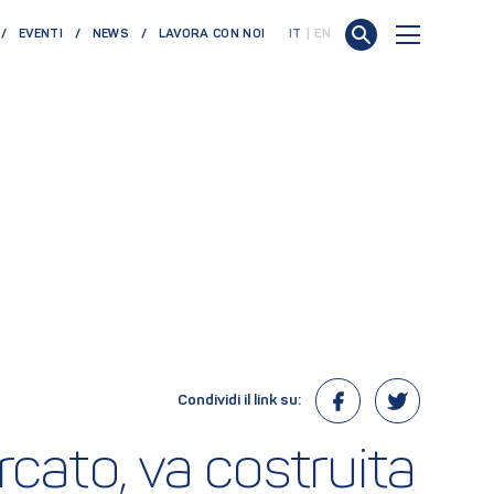
EVENTI
NEWS
LAVORA CON NOI
IT
EN
Condividi il link su:
cato, va costruita