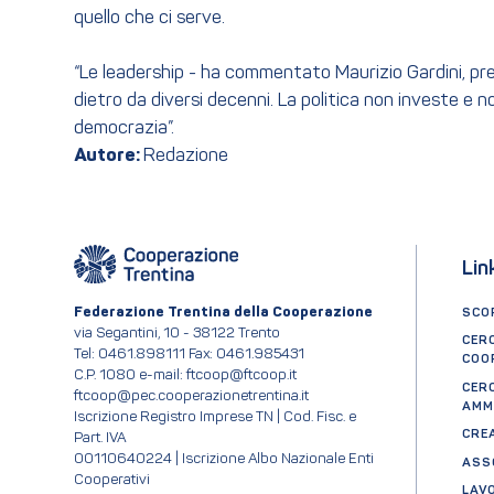
quello che ci serve.
“Le leadership - ha commentato Maurizio Gardini, pres
dietro da diversi decenni. La politica non investe e n
democrazia”.
Autore:
Redazione
Lin
Federazione Trentina della Cooperazione
SCOP
via Segantini, 10 - 38122 Trento
CER
Tel: 0461.898111 Fax: 0461.985431
COO
C.P. 1080 e-mail: ftcoop@ftcoop.it
CER
ftcoop@pec.cooperazionetrentina.it
AMM
Iscrizione Registro Imprese TN | Cod. Fisc. e
CRE
Part. IVA
00110640224 | Iscrizione Albo Nazionale Enti
ASS
Cooperativi
LAV