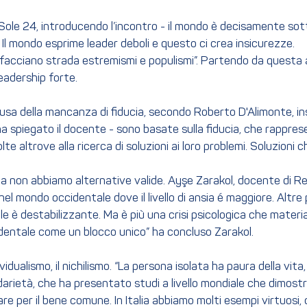
l Sole 24, introducendo l’incontro - il mondo è decisamente sotto
Il mondo esprime leader deboli e questo ci crea insicurezze.
si facciano strada estremismi e populismi”. Partendo da questa ana
eadership forte.
causa della mancanza di fiducia, secondo Roberto D'Alimonte, ins
a spiegato il docente - sono basate sulla fiducia, che rappresen
e altrove alla ricerca di soluzioni ai loro problemi. Soluzioni c
ma non abbiamo alternative valide. Ayşe Zarakol, docente di Rela
e nel mondo occidentale dove il livello di ansia é maggiore. Altr
le è destabilizzante. Ma è più una crisi psicologica che materia
dentale come un blocco unico” ha concluso Zarakol.
ividualismo, il nichilismo. “La persona isolata ha paura della vit
idarietà, che ha presentato studi a livello mondiale che dimost
borare per il bene comune. In Italia abbiamo molti esempi virtuos