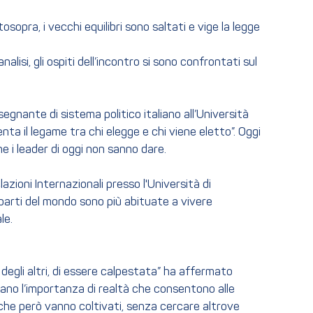
sopra, i vecchi equilibri sono saltati e vige la legge
lisi, gli ospiti dell’incontro si sono confrontati sul
egnante di sistema politico italiano all’Università
ta il legame tra chi elegge e chi viene eletto”. Oggi
he i leader di oggi non sanno dare.
zioni Internazionali presso l'Università di
e parti del mondo sono più abituate a vivere
le.
a, degli altri, di essere calpestata” ha affermato
rano l’importanza di realtà che consentono alle
i, che però vanno coltivati, senza cercare altrove