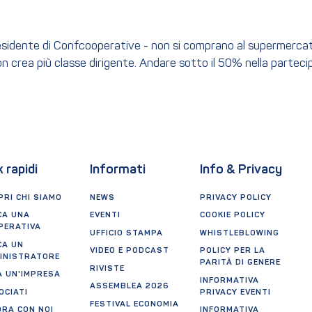
idente di Confcooperative - non si comprano al supermercato. L
on crea più classe dirigente. Andare sotto il 50% nella parteci
k rapidi
Informati
Info & Privacy
RI CHI SIAMO
NEWS
PRIVACY POLICY
CA UNA
EVENTI
COOKIE POLICY
PERATIVA
UFFICIO STAMPA
WHISTLEBLOWING
CA UN
VIDEO E PODCAST
POLICY PER LA
INISTRATORE
PARITÀ DI GENERE
RIVISTE
A UN'IMPRESA
INFORMATIVA
ASSEMBLEA 2026
OCIATI
PRIVACY EVENTI
FESTIVAL ECONOMIA
ORA CON NOI
INFORMATIVA