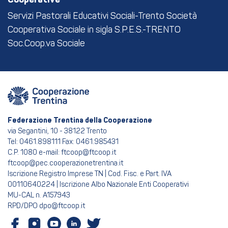
Servizi Pastorali Educativi Sociali-Trento Società
Cooperativa Sociale in sigla S.P.E.S.-TRENTO
Soc.Coop.va Sociale
Federazione Trentina della Cooperazione
via Segantini, 10 - 38122 Trento
Tel: 0461.898111 Fax: 0461.985431
C.P. 1080 e-mail: ftcoop@ftcoop.it
ftcoop@pec.cooperazionetrentina.it
Iscrizione Registro Imprese TN | Cod. Fisc. e Part. IVA
00110640224 | Iscrizione Albo Nazionale Enti Cooperativi
MU-CAL n. A157943
RPD/DPO dpo@ftcoop.it