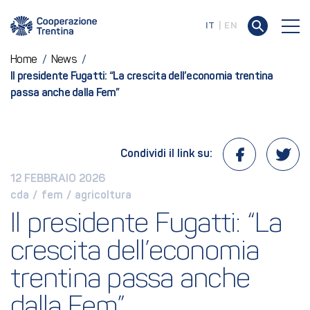
IT
EN
Home
/
News
/
Il presidente Fugatti: “La crescita dell’economia trentina
passa anche dalla Fem”
Condividi il link su:
12 FEBBRAIO 2026
cda
 / 
fem
 / 
agricoltura
Il presidente Fugatti: “La 
crescita dell’economia 
trentina passa anche 
dalla Fem”