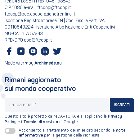
Tel: 0461.898111 Fax: 0461.985431
C.P. 1080 e-mail: ftcoop@ftcoop.it
ftcoop@pec.cooperazionetrentina.it
Iscrizione Registro Imprese TN | Cod. Fisc. e Part. IVA
00110640224 | Iscrizione Albo Nazionale Enti Cooperativi
MU-CAL n. A157943
RPD/DPO dpo@ftcoop.it
Made with ♥ by
Archimede.nu
Rimani aggiornato
sul mondo cooperativo
La tua email
ISCRIVITI
Questo sito è protetto da reCAPTCHA e si applicano la
Privacy
Policy
e i
Termini di servizio
di Google.
nota
Acconsento al trattamento dei miei dati secondo la
informativa
per la gestione della richiesta.