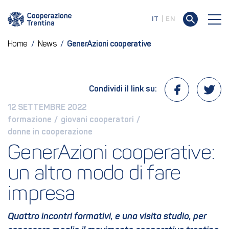
IT
EN
Home
/
News
/
GenerAzioni cooperative
Condividi il link su:
12 SETTEMBRE 2022
formazione
 / 
giovani cooperatori
 / 
donne in cooperazione
GenerAzioni cooperative: 
un altro modo di fare 
impresa
Quattro incontri formativi, e una visita studio, per