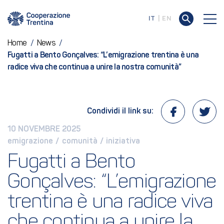
IT
EN
Home
/
News
/
Fugatti a Bento Gonçalves: “L’emigrazione trentina è una
radice viva che continua a unire la nostra comunità”
Condividi il link su:
10 NOVEMBRE 2025
emigrazione
 / 
comunità
 / 
iniziativa
Fugatti a Bento 
Gonçalves: “L’emigrazione 
trentina è una radice viva 
che continua a unire la 