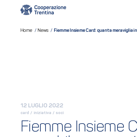
Fiemme Insieme Card: quanta meraviglia in
Home
/
News
/
12 LUGLIO 2022
card
 / 
iniziativa
 / 
soci
Fiemme Insieme Car