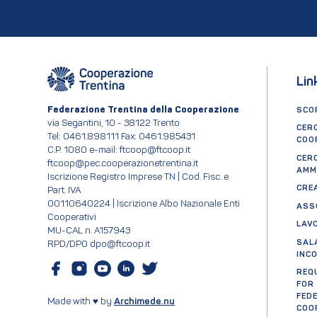
Lin
Federazione Trentina della Cooperazione
SCOP
via Segantini, 10 - 38122 Trento
CER
Tel: 0461.898111 Fax: 0461.985431
COO
C.P. 1080 e-mail: ftcoop@ftcoop.it
CER
ftcoop@pec.cooperazionetrentina.it
AMM
Iscrizione Registro Imprese TN | Cod. Fisc. e
CRE
Part. IVA
00110640224 | Iscrizione Albo Nazionale Enti
ASS
Cooperativi
LAV
MU-CAL n. A157943
SAL
RPD/DPO dpo@ftcoop.it
INC
REQ
FOR
FED
Made with ♥ by
Archimede.nu
COO