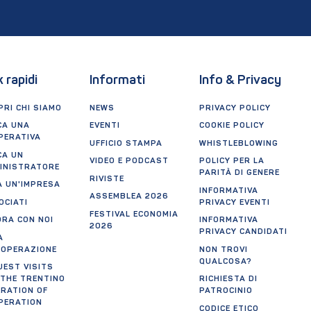
k rapidi
Informati
Info & Privacy
RI CHI SIAMO
NEWS
PRIVACY POLICY
CA UNA
EVENTI
COOKIE POLICY
PERATIVA
UFFICIO STAMPA
WHISTLEBLOWING
CA UN
VIDEO E PODCAST
POLICY PER LA
INISTRATORE
PARITÀ DI GENERE
RIVISTE
A UN'IMPRESA
INFORMATIVA
ASSEMBLEA 2026
OCIATI
PRIVACY EVENTI
FESTIVAL ECONOMIA
ORA CON NOI
INFORMATIVA
2026
PRIVACY CANDIDATI
A
OOPERAZIONE
NON TROVI
QUALCOSA?
UEST VISITS
 THE TRENTINO
RICHIESTA DI
ERATION OF
PATROCINIO
PERATION
CODICE ETICO