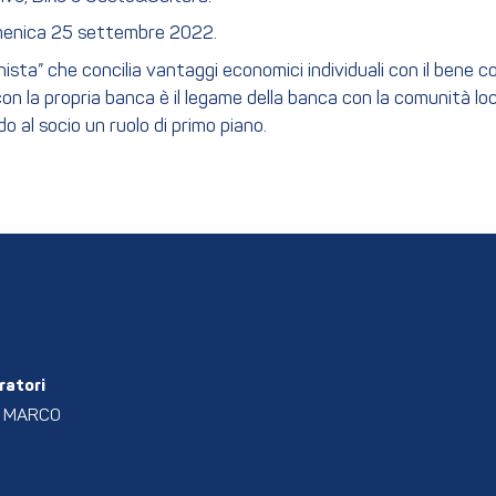
omenica 25 settembre 2022.
ista” che concilia vantaggi economici individuali con il bene c
on la propria banca è il legame della banca con la comunità loc
 al socio un ruolo di primo piano.
ratori
L MARCO