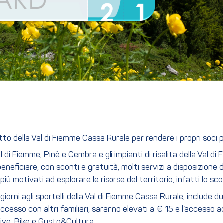
tto della Val di Fiemme Cassa Rurale per rendere i propri soci 
l di Fiemme, Pinè e Cembra e gli impianti di risalita della Val di
eficiare, con sconti e gratuità, molti servizi a disposizione de
ù motivati ad esplorare le risorse del territorio, infatti lo sc
iorni agli sportelli della Val di Fiemme Cassa Rurale, include due
i accesso con altri familiari, saranno elevati a € 15 e l’access
ctive, Bike e Gusto&Cultura.