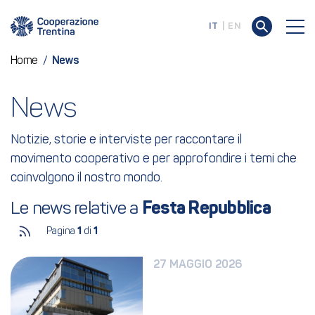
IT
EN
Home
/
News
News
Notizie, storie e interviste per raccontare il
movimento cooperativo e per approfondire i temi che
coinvolgono il nostro mondo.
Le news relative a 
Festa Repubblica
Pagina
1
di
1
27 MAGGIO 2026