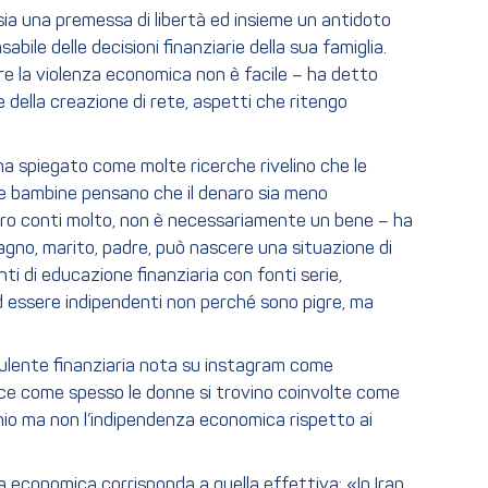
sia una premessa di libertà ed insieme un antidoto
bile delle decisioni finanziarie della sua famiglia.
re la violenza economica non è facile – ha detto
 della creazione di rete, aspetti che ritengo
a ha spiegato come molte ricerche rivelino che le
i le bambine pensano che il denaro sia meno
enaro conti molto, non è necessariamente un bene – ha
pagno, marito, padre, può nascere una situazione di
nti di educazione finanziaria con fonti serie,
 ad essere indipendenti non perché sono pigre, ma
sulente finanziaria nota su instagram come
luce come spesso le donne si trovino coinvolte come
onio ma non l’indipendenza economica rispetto ai
 economica corrisponda a quella effettiva: «In Iran