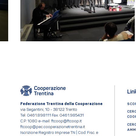
Lin
Federazione Trentina della Cooperazione
SCOP
via Segantini, 10 - 38122 Trento
CER
Tel: 0461.898111 Fax: 0461.985431
COO
C.P. 1080 e-mail: ftcoop@ftcoop.it
CER
ftcoop@pec.cooperazionetrentina.it
AMM
Iscrizione Registro Imprese TN | Cod. Fisc. e