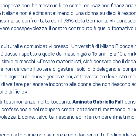
Cooperazione, ha messo in luce come l’educazione finanziaria 
italiana non è edificante: meno di una donna su dieci è responsa
sissima, se confrontata con il 73% della Germania. «Riconosce
vere consapevolezza. Il nostro contributo è quello formativo e
si culturali e comunicativi presso l’Università di Milano Bicocc
iù basse rispetto a quelle dei maschi già a 15 anni. E a 10 ann
e simile ai maschi. «Essere materialisti, cioè pensare che il d
e non cercano il potere di gestire i soldi o lo delegano al com
re di agire sulle nuove generazioni, attraverso tre leve: strume
sure di welfare per andare incontro alle donne che non riescono
e difficile».
di testimonianze molto toccanti.
Aminata Gabriella Fall
, con
 professionale nel recupero crediti deteriorati, mettendo in 
volezza. E come, talvolta, riescano ad interrompere il matrim
a raccontato come non sempre e non dappertutto l’indipendenza