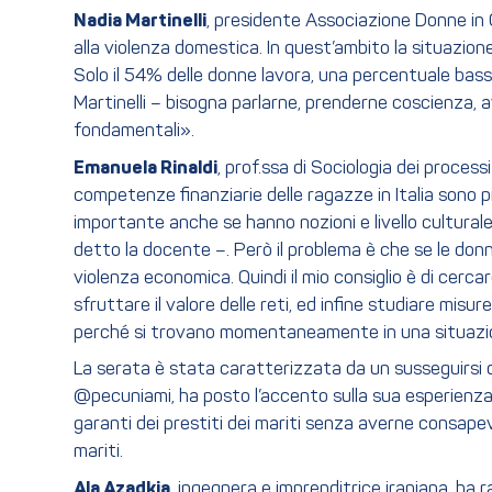
Nadia Martinelli
, presidente Associazione Donne in 
alla violenza domestica. In quest’ambito la situazione 
Solo il 54% delle donne lavora, una percentuale bas
Martinelli – bisogna parlarne, prenderne coscienza, a
fondamentali».
Emanuela Rinaldi
, prof.ssa di Sociologia dei proces
competenze finanziarie delle ragazze in Italia sono p
importante anche se hanno nozioni e livello cultural
detto la docente –. Però il problema è che se le donn
violenza economica. Quindi il mio consiglio è di cerca
sfruttare il valore delle reti, ed infine studiare mi
perché si trovano momentaneamente in una situazion
La serata è stata caratterizzata da un susseguirsi 
@pecuniami, ha posto l’accento sulla sua esperienza
garanti dei prestiti dei mariti senza averne consape
mariti.
Ala Azadkia
, ingegnera e imprenditrice iraniana, h