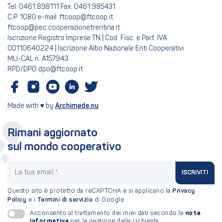
Tel: 0461.898111 Fax: 0461.985431
C.P. 1080 e-mail: ftcoop@ftcoop.it
ftcoop@pec.cooperazionetrentina.it
Iscrizione Registro Imprese TN | Cod. Fisc. e Part. IVA
00110640224 | Iscrizione Albo Nazionale Enti Cooperativi
MU-CAL n. A157943
RPD/DPO dpo@ftcoop.it
Made with ♥ by
Archimede.nu
Rimani aggiornato
sul mondo cooperativo
La tua email
ISCRIVITI
Questo sito è protetto da reCAPTCHA e si applicano la
Privacy
Policy
e i
Termini di servizio
di Google.
nota
Acconsento al trattamento dei miei dati secondo la
informativa
per la gestione della richiesta.