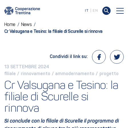
IT
EN
Home
/
News
/
Cr Valsugana e Tesino: la filiale di Scurelle si rinnova
Condividi il link su:
13 SETTEMBRE 2024
filiale
 / 
rinnovamento
 / 
ammodernamento
 / 
progetto
Cr Valsugana e Tesino: la 
filiale di Scurelle si 
rinnova
Si conclude con la filiale di Scurelle il programma di