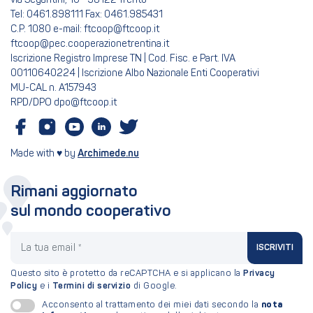
via Segantini, 10 - 38122 Trento
Tel: 0461.898111 Fax: 0461.985431
C.P. 1080 e-mail: ftcoop@ftcoop.it
ftcoop@pec.cooperazionetrentina.it
Iscrizione Registro Imprese TN | Cod. Fisc. e Part. IVA
00110640224 | Iscrizione Albo Nazionale Enti Cooperativi
MU-CAL n. A157943
RPD/DPO dpo@ftcoop.it
Made with ♥ by
Archimede.nu
Rimani aggiornato
sul mondo cooperativo
La tua email
ISCRIVITI
Questo sito è protetto da reCAPTCHA e si applicano la
Privacy
Policy
e i
Termini di servizio
di Google.
nota
Acconsento al trattamento dei miei dati secondo la