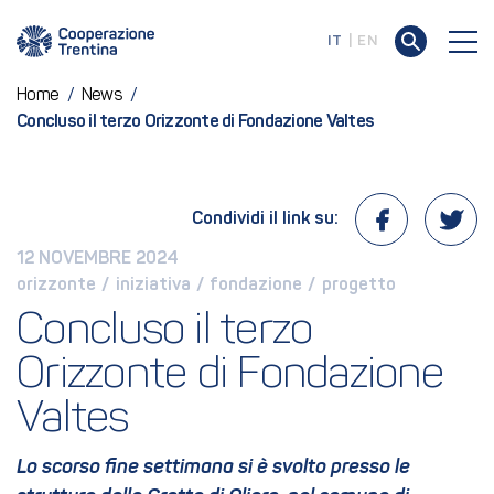
IT
EN
Home
/
News
/
Concluso il terzo Orizzonte di Fondazione Valtes
Condividi il link su:
12 NOVEMBRE 2024
orizzonte
 / 
iniziativa
 / 
fondazione
 / 
progetto
Concluso il terzo 
Orizzonte di Fondazione 
Valtes
Lo scorso fine settimana si è svolto presso le