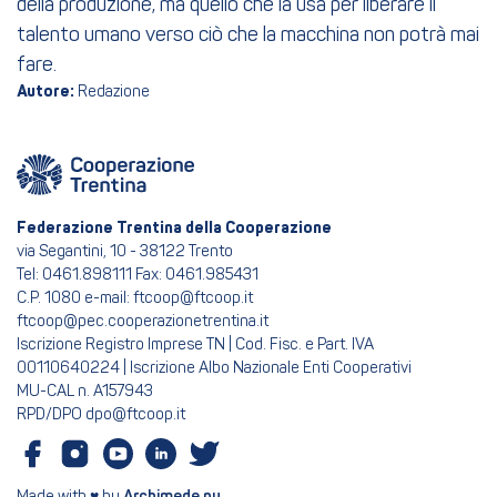
della produzione, ma quello che la usa per liberare il
talento umano verso ciò che la macchina non potrà mai
fare.
Autore:
Redazione
Federazione Trentina della Cooperazione
via Segantini, 10 - 38122 Trento
Tel: 0461.898111 Fax: 0461.985431
C.P. 1080 e-mail: ftcoop@ftcoop.it
ftcoop@pec.cooperazionetrentina.it
Iscrizione Registro Imprese TN | Cod. Fisc. e Part. IVA
00110640224 | Iscrizione Albo Nazionale Enti Cooperativi
MU-CAL n. A157943
RPD/DPO dpo@ftcoop.it
Archimede.nu