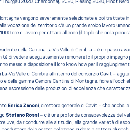
ller Thűrgau 2020, Chardonnay 2020, Riesling 2020, Pinot Ner
Montagna vengono severamente selezionate e poi trattate in c
alla vocazione del territorio c'è un grande eroico lavoro uma
00 ore di lavoro per ettaro all'anno (il triplo che nella pian
residente della Cantina La Vis Valle di Cembra – è un passo avan
tunità di vedere adeguatamente remunerato il proprio impegno p
no messo a disposizione il loro know how per il raggiungiment
 La-Vis Valle di Cembra all'interno del consorzio Cavit – aggi
o e della gamma Cembra Cantina di Montagna, fiore all'occhiello
iena espressione delle produzioni di eccellenza che caratteri
unto
Enrico Zanoni
, direttore generale di Cavit – che anche l
ogo
Stefano Rossi
– c'è una profonda consapevolezza del valor
uve, da ricondurre alle altitudini, alla grande varietà di esposizi
lo conduttore della nostra collezione si deve a sottosuoli ricchi