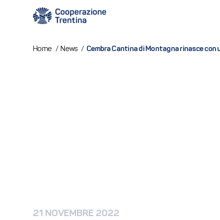
Cembra Cantina di Montagna rinasce con u
Home
/
News
/
21 NOVEMBRE 2022