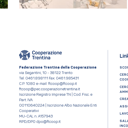
Lin
Federazione Trentina della Cooperazione
SCOP
via Segantini, 10 - 38122 Trento
CER
Tel: 0461.898111 Fax: 0461.985431
COO
C.P. 1080 e-mail: ftcoop@ftcoop.it
CER
ftcoop@pec.cooperazionetrentina.it
AMM
Iscrizione Registro Imprese TN | Cod. Fisc. e
CRE
Part. IVA
00110640224 | Iscrizione Albo Nazionale Enti
ASS
Cooperativi
LAV
MU-CAL n. A157943
SAL
RPD/DPO dpo@ftcoop.it
INC