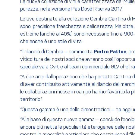
La nuova collezione di vini è caratterizzata da: Mu
purezza, nella versione Pas Dosè Riserva 2017.
Le uve destinate alla collezione Cembra Cantina di 
sono: precisione freschezza e delicatezza. Ma oltre 
estreme (anche al 40%) sono necessarie fino a 900-10
che anche è uno stile di vita.
“Il rilancio di Cembra – commenta
Pietro Patton
, p
viticoltura dei nostri soci che avranno così l'oppor
speciale va a Cvit e al team commerciale GLV che han
“A due anni dall’operazione che ha portato Cantina di
di aver contribuito attivamente al rilancio del marchi
le collaborazioni messe in campo hanno favorito la p
territorio”.
“Questa gamma è una delle dimostrazioni – ha aggi
“Alla base di questa nuova gamma – conclude l’enol
ancora più netta le peculiarità eterogenee delle nostre 
mentre la mineralità particolare che costituisce il fi