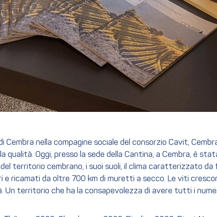
le di Cembra nella compagine sociale del consorzio Cavit, Cem
lla qualità. Oggi, presso la sede della Cantina, a Cembra, è st
l territorio cembrano, i suoi suoli, il clima caratterizzato da fo
i e ricamati da oltre 700 km di muretti a secco. Le viti cresco
à. Un territorio che ha la consapevolezza di avere tutti i numer