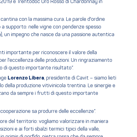
o 2019 e Trentodoc Oro Rosso di Chardonnay in
antina con la massima cura. Le parole d'ordine
no a supporto: nelle vigne con pendenze spesso
ura), un impegno che nasce da una passione autentica
ti importante per riconoscere il valore della
er l'eccellenza delle produzioni. Un ringraziamento
o di questo importante risultato”.
unge
Lorenzo Libera
, presidente di Cavit – siamo lieti
 della produzione vitivinicola trentina. Le sinergie e
zzano da sempre i frutti di questo importante
a cooperazione sa produrre delle eccellenze”.
e del territorio: vogliamo valorizzare in maniera
oni e ai forti sbalzi termici tipici della valle,
 in primis di porfido, pietra rossa che da sempre