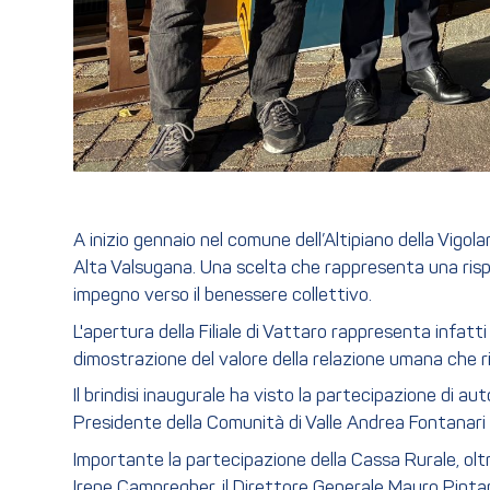
A inizio gennaio nel comune dell’Altipiano della Vigol
Alta Valsugana. Una scelta che rappresenta una risp
impegno verso il benessere collettivo.
L'apertura della Filiale di Vattaro rappresenta infat
dimostrazione del valore della relazione umana che rim
Il brindisi inaugurale ha visto la partecipazione di au
Presidente della Comunità di Valle Andrea Fontanari e 
Importante la partecipazione della Cassa Rurale, oltr
Irene Campregher, il Direttore Generale Mauro Pintar