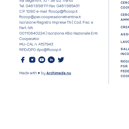
via Segantini, 10 - 38122 Trento
CER
Tel: 0461.898111 Fax: 0461.985431
COO
C.P. 1080 e-mail: ftcoop@ftcoop.it
CER
ftcoop@pec.cooperazionetrentina.it
AMM
Iscrizione Registro Imprese TN | Cod. Fisc. e
CRE
Part. IVA
00110640224 | Iscrizione Albo Nazionale Enti
ASS
Cooperativi
LAV
MU-CAL n. A157943
SAL
RPD/DPO dpo@ftcoop.it
INC
REQ
FOR
FED
Made with ♥ by
Archimede.nu
COO
Cer