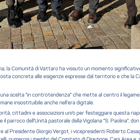
ana, la Comunità di Vattaro ha vissuto un momento significativo 
osta concreta alle esigenze espresse dal territorio e che la 
ti una scelta "in controtendenza" che mette al centro il legame 
ane insostituibile anche nell'era digitale.
torità, cittadini e associazioni uniti per festeggiare questa riap
il parroco dell'Unità pastorale della Vigolana "S. Paolina", don
e al Presidente Giorgio Vergot, i vicepresidenti Roberto Casagra
elli, numerosi i membri del Comitato di Direzione, Capi Area e