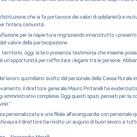
 un'Istituzione che si fa portavoce dei valori di solidarietà e
r l'intera comunità.
fazione per la riapertura ringraziando innanzitutto i presenti e
del valore della partecipazione.
territorio; oggi, la loro presenza testimonia che insieme possi
o; è un'opportunità per rafforzare i legami tra le persone. Abbi
l lavoro quotidiano svolto dal personale della Cassa Rurale im
vamento, il direttore generale Mauro Pintarelli ha evidenziato le
amministrativi complessi. Oggi questi spazi, pensati per la co
iso.”
lenza personalizzata e una filiale all'avanguardia con personale 
usura il direttore ha rivolto un augurio di buon lavoro a tutto