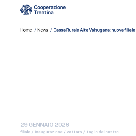
Cassa Rurale Alta Valsugana: nuova filiale
Home
/
News
/
29 GENNAIO 2026
filiale
 / 
inaugurazione
 / 
vattaro
 / 
taglio del nastro