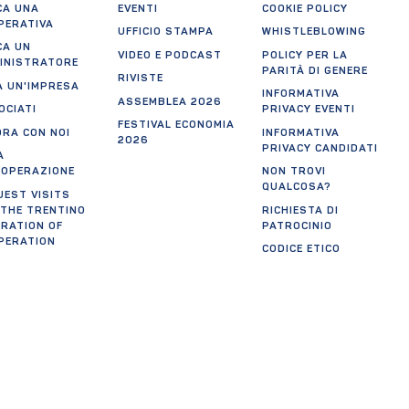
CA UNA
EVENTI
COOKIE POLICY
PERATIVA
UFFICIO STAMPA
WHISTLEBLOWING
CA UN
VIDEO E PODCAST
POLICY PER LA
INISTRATORE
PARITÀ DI GENERE
RIVISTE
A UN'IMPRESA
INFORMATIVA
ASSEMBLEA 2026
OCIATI
PRIVACY EVENTI
FESTIVAL ECONOMIA
ORA CON NOI
INFORMATIVA
2026
PRIVACY CANDIDATI
A
OOPERAZIONE
NON TROVI
QUALCOSA?
UEST VISITS
 THE TRENTINO
RICHIESTA DI
ERATION OF
PATROCINIO
PERATION
CODICE ETICO
CREDITS
AGGIORNA
PREFERENZE
tificazioni