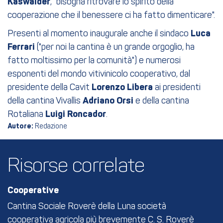
Kaswalder
, "bisogna ritrovare lo spirito della
cooperazione che il benessere ci ha fatto dimenticare".
Presenti al momento inaugurale anche il sindaco
Luca
Ferrari
("per noi la cantina è un grande orgoglio, ha
fatto moltissimo per la comunità") e numerosi
esponenti del mondo vitivinicolo cooperativo, dal
presidente della Cavit
Lorenzo Libera
ai presidenti
della cantina Vivallis
Adriano Orsi
e della cantina
Rotaliana
Luigi Roncador
.
Autore:
Redazione
Risorse correlate
Cooperative
Cantina Sociale Roverè della Luna società
cooperativa agricola più brevemente C. S. Roverè