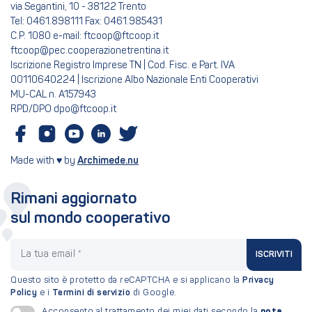
via Segantini, 10 - 38122 Trento
Tel: 0461.898111 Fax: 0461.985431
C.P. 1080 e-mail: ftcoop@ftcoop.it
ftcoop@pec.cooperazionetrentina.it
Iscrizione Registro Imprese TN | Cod. Fisc. e Part. IVA
00110640224 | Iscrizione Albo Nazionale Enti Cooperativi
MU-CAL n. A157943
RPD/DPO dpo@ftcoop.it
Made with ♥ by
Archimede.nu
Rimani aggiornato
sul mondo cooperativo
La tua email
ISCRIVITI
Questo sito è protetto da reCAPTCHA e si applicano la
Privacy
Policy
e i
Termini di servizio
di Google.
nota
Acconsento al trattamento dei miei dati secondo la