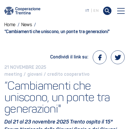
IT
EN
Home
/
News
/
“Cambiamenti che uniscono, un ponte tra generazioni"
Condividi il link su:
21 NOVEMBRE 2025
meeting
 / 
giovani
 / 
credito cooperativo
“Cambiamenti che 
uniscono, un ponte tra 
generazioni"
Dal 21 al 23 novembre 2025 Trento ospita il 15°