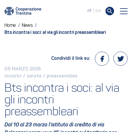
IT
EN
Home
/
News
/
Bts incontra i soci: al via gli incontri preassembleari
Condividi il link su:
09 MARZO 2026
incontri
 / 
serate
 / 
preassemblee
Bts incontra i soci: al via 
gli incontri 
preassembleari
Dal 10 al 23 marzo l’istituto di credito di via