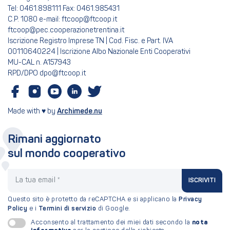
Tel: 0461.898111 Fax: 0461.985431
C.P. 1080 e-mail: ftcoop@ftcoop.it
ftcoop@pec.cooperazionetrentina.it
Iscrizione Registro Imprese TN | Cod. Fisc. e Part. IVA
00110640224 | Iscrizione Albo Nazionale Enti Cooperativi
MU-CAL n. A157943
RPD/DPO dpo@ftcoop.it
Made with ♥ by
Archimede.nu
Rimani aggiornato
sul mondo cooperativo
La tua email
ISCRIVITI
Questo sito è protetto da reCAPTCHA e si applicano la
Privacy
Policy
e i
Termini di servizio
di Google.
nota
Acconsento al trattamento dei miei dati secondo la