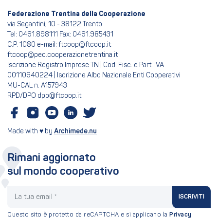
Federazione Trentina della Cooperazione
via Segantini, 10 - 38122 Trento
Tel: 0461.898111 Fax: 0461.985431
C.P. 1080 e-mail: ftcoop@ftcoop.it
ftcoop@pec.cooperazionetrentina.it
Iscrizione Registro Imprese TN | Cod. Fisc. e Part. IVA
00110640224 | Iscrizione Albo Nazionale Enti Cooperativi
MU-CAL n. A157943
RPD/DPO dpo@ftcoop.it
Made with ♥ by
Archimede.nu
Rimani aggiornato
sul mondo cooperativo
La tua email
ISCRIVITI
Questo sito è protetto da reCAPTCHA e si applicano la
Privacy