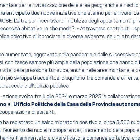
rimentale per la rivitalizzazione delle aree geografiche a risch
e ha anticipato due nuove iniziative che stanno per arrivare. La
SE. L’altra per incentivare il riutilizzo degli appartamenti pri
necessità abitative. In che modo? «Attraverso contributi - sp
lice obiettivo di incrociare le diverse esigenze: da un lato dare
 sono aumentate, aggravate dalla pandemia e dalle successive cri
 con fasce sempre più ampie della popolazione che hanno difficol
vita, dalla pressione turistica, anche nelle aree montane, e dalla
 più sviluppati accentua lo squilibrio tra domanda e offerta, 
 accedere all’edilizia pubblica.
rca-azione svolto tra luglio 2024 e marzo 2025 in collaborazione
ano
e l’
Ufficio Politiche della Casa della Provincia autonom
 cooperazione di abitanti.
tino ha registrato un saldo migratorio positivo di circa 3.500 nu
l’aumento dei nuclei monoparentali, l’incremento della popolazion
ati hanno frammentato e diversificato la domanda abitativa, ch