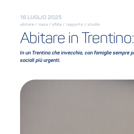
16 LUGLIO 2025
abitare
 / 
casa
 / 
sfida
 / 
rapporto
 / 
studio
Abitare in Trentin
In un Trentino che invecchia, con famiglie sempre p
sociali più urgenti.