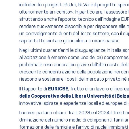
includendo i progetti Ri Urb, Ri Val e il progetto spe
ulteriormente arricchito». In particolare, l’assessor
sfruttando anche l’apporto tecnico dell’indagine EURIC
rendere nuovamente disponibile per rispondere alle 
un coinvolgimento di enti del Terzo settore, con il dup
soprattutto aiutare gli inquilini a trovare casa».
Negli ultimi quarant’anni le disuguaglianze in Italia
all’abitazione è emerso come uno dei più compromessi,
problema è reso ancora più grave dall’alto costo della 
crescente concentrazione della popolazione nei centri
riescono a sostenere i costi del mercato privato né ad
Il Rapporto di
EURICSE
, frutto di un lavoro di rice
delle Cooperative della Libera Università di Bolz
innovative ispirate a esperienze locali ed europee di
I numeri parlano chiaro. Tra il 2023 e il 2024 il Tren
diminuzione del numero medio di componenti familiari, 
formazione delle famiglie e l’arrivo di nuclei immigr