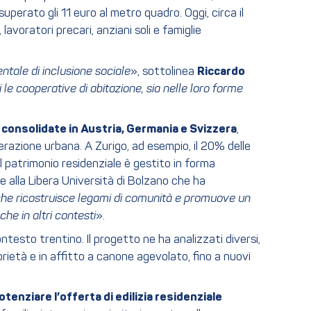
 superato gli 11 euro al metro quadro. Oggi, circa il
lavoratori precari, anziani soli e famiglie
ntale di inclusione sociale
», sottolinea
Riccardo
 le cooperative di abitazione, sia nelle loro forme
consolidate in Austria, Germania e Svizzera
,
erazione urbana. A Zurigo, ad esempio, il 20% delle
l patrimonio residenziale è gestito in forma
ce alla Libera Università di Bolzano che ha
 che ricostruisce legami di comunità e promuove un
he in altri contesti
».
esto trentino. Il progetto ne ha analizzati diversi,
oprietà e in affitto a canone agevolato, fino a nuovi
otenziare l’offerta di edilizia residenziale