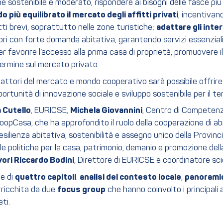
e sostenibile e moderato, rispondere ai bisogni delle fasce più 
più equilibrato il mercato degli affitti privati
, incentivan
itti brevi, soprattutto nelle zone turistiche;
adattare gli inter
tori con forte domanda abitativa, garantendo servizi essenzial
per favorire l’accesso alla prima casa di proprietà, promuovere il
o termine sul mercato privato.
 attori del mercato e mondo cooperativo sarà possibile offrire
rtunità di innovazione sociale e sviluppo sostenibile per il ter
a Cutello
, EURICSE,
Michela Giovannini
, Centro di Competenz
CoopCasa, che ha approfondito il ruolo della cooperazione di ab
esilienza abitativa, sostenibilità e assegno unico della Provinc
lle politiche per la casa, patrimonio, demanio e promozione de
vori Riccardo Bodini
, Direttore di EURICSE e coordinatore scie
ne di
quattro capitoli
:
analisi del contesto locale
,
panoramic
arricchita da due
focus group
che hanno coinvolto i principali at
ti.