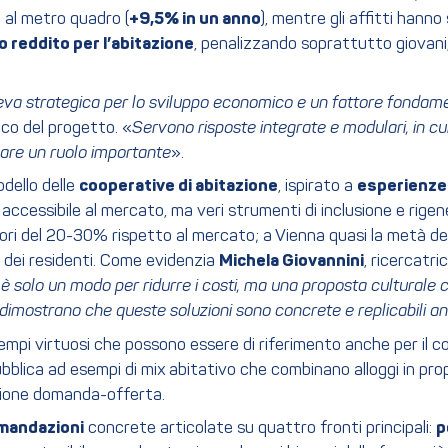
 al metro quadro (
+9,5% in un anno
), mentre gli affitti hanno
 reddito per l’abitazione
, penalizzando soprattutto giovani, 
 leva strategica per lo sviluppo economico e un fattore fondame
ico del progetto. «
Servono risposte integrate e modulari, in cui
care un ruolo importante
».
dello delle
cooperative di abitazione
, ispirato a
esperienze 
accessibile al mercato, ma veri strumenti di inclusione e rigen
riori del 20-30% rispetto al mercato; a Vienna quasi la metà de
 dei residenti. Come evidenzia
Michela Giovannini
, ricercatri
 è solo un modo per ridurre i costi, ma una proposta culturale
 dimostrano che queste soluzioni sono concrete e replicabili anc
pi virtuosi che possono essere di riferimento anche per il cont
 pubblica ad esempi di mix abitativo che combinano alloggi in pr
zione domanda-offerta.
mandazioni
concrete articolate su quattro fronti principali:
p