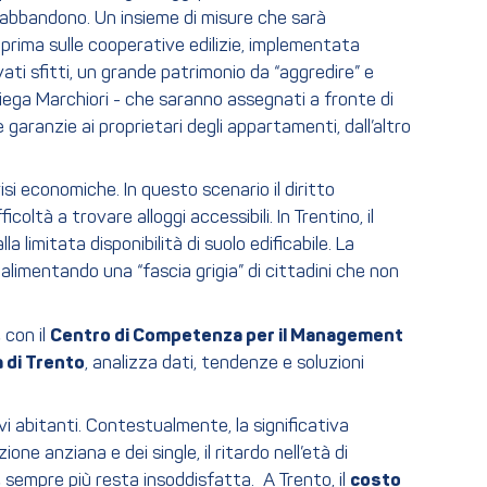
io abbandono. Un insieme di misure che sarà
 prima sulle cooperative edilizie, implementata
vati sfitti, un grande patrimonio da “aggredire” e
iega Marchiori - che saranno assegnati a fronte di
 garanzie ai proprietari degli appartamenti, dall’altro
si economiche. In questo scenario il diritto
tà a trovare alloggi accessibili. In Trentino, il
 limitata disponibilità di suolo edificabile. La
alimentando una “fascia grigia” di cittadini che non
 con il
Centro di Competenza per il Management
a di Trento
, analizza dati, tendenze e soluzioni
ovi abitanti. Contestualmente, la significativa
e anziana e dei single, il ritardo nell’età di
e sempre più resta insoddisfatta. A Trento, il
costo