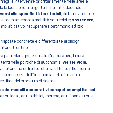
fragili e intervenire prioritariamente nelle aree a
do la locazione a lungo termine, introducendo
venti alle specificità territoriali
, differenziando le
i e promuovendo la mobilità sostenibile;
sostenere
,
 mix abitativo, recuperare il patrimonio edilizio
 risposte concrete e differenziate ai bisogni
ritorio trentino.
a per il Management delle Cooperative, Libera
itanti nelle politiche di autonomia,
Walter Viola
,
ia autonoma di Trento, che ha offerto riflessioni e
lla conoscenza dell’Autonomia della Provincia
ntifico del progetto di ricerca.
a dei modelli cooperativi europei
,
esempi italiani
tori locali, enti pubblici, imprese, enti finanziatori e