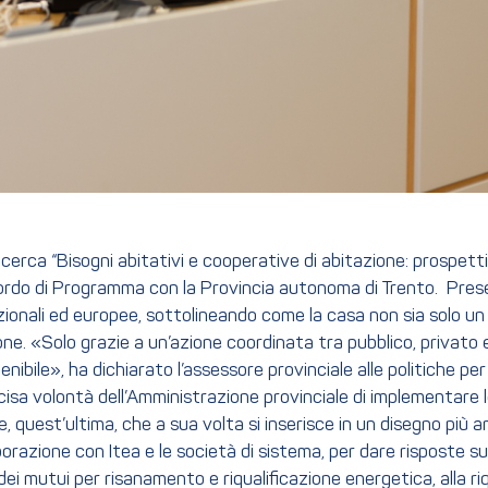
cerca “Bisogni abitativi e cooperative di abitazione: prospett
cordo di Programma con la Provincia autonoma di Trento. Prese
 nazionali ed europee, sottolineando come la casa non sia solo
ione. «Solo grazie a un’azione coordinata tra pubblico, privato
enibile», ha dichiarato l’assessore provinciale alle politiche p
cisa volontà dell’Amministrazione provinciale di implementare le
 quest’ultima, che a sua volta si inserisce in un disegno più amp
borazione con Itea e le società di sistema, per dare risposte s
ei mutui per risanamento e riqualificazione energetica, alla riqu