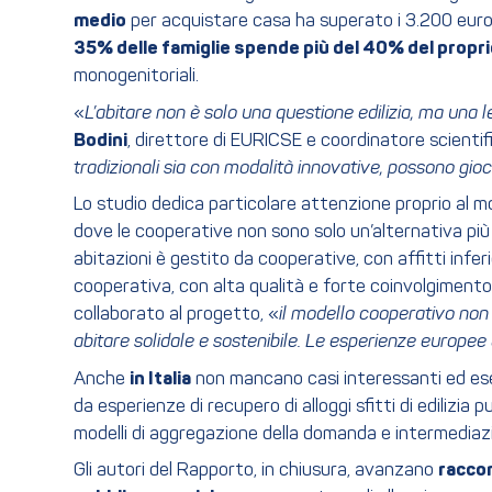
medio
per acquistare casa ha superato i 3.200 euro
35% delle famiglie spende più del 40% del proprio
monogenitoriali.
«
L’abitare non è solo una questione edilizia, ma una
Bodini
, direttore di EURICSE e coordinatore scientif
tradizionali sia con modalità innovative, possono gio
Lo studio dedica particolare attenzione proprio al mo
dove le cooperative non sono solo un’alternativa più 
abitazioni è gestito da cooperative, con affitti infe
cooperativa, con alta qualità e forte coinvolgimento
collaborato al progetto, «
il modello cooperativo non
abitare solidale e sostenibile. Le esperienze europee
Anche
in Italia
non mancano casi interessanti ed esem
da esperienze di recupero di alloggi sfitti di edilizia
modelli di aggregazione della domanda e intermedia
Gli autori del Rapporto, in chiusura, avanzano
racco