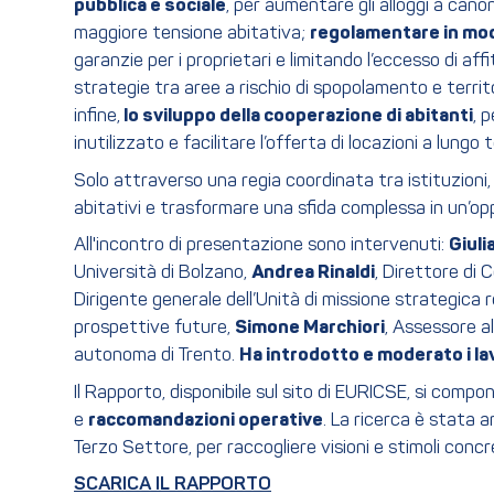
pubblica e sociale
, per aumentare gli alloggi a canon
maggiore tensione abitativa;
regolamentare in modo 
garanzie per i proprietari e limitando l’eccesso di aff
strategie tra aree a rischio di spopolamento e terri
infine,
lo sviluppo della cooperazione di abitanti
, 
inutilizzato e facilitare l’offerta di locazioni a lung
Solo attraverso una regia coordinata tra istituzioni,
abitativi e trasformare una sfida complessa in un’oppo
All'incontro di presentazione sono intervenuti:
Giuli
Università di Bolzano,
Andrea Rinaldi
, Direttore di 
Dirigente generale dell’Unità di missione strategica r
prospettive future,
Simone Marchiori
, Assessore a
autonoma di Trento.
Ha introdotto e moderato i la
Il Rapporto, disponibile sul sito di EURICSE, si compo
e
raccomandazioni operative
. La ricerca è stata 
Terzo Settore, per raccogliere visioni e stimoli concre
SCARICA IL RAPPORTO