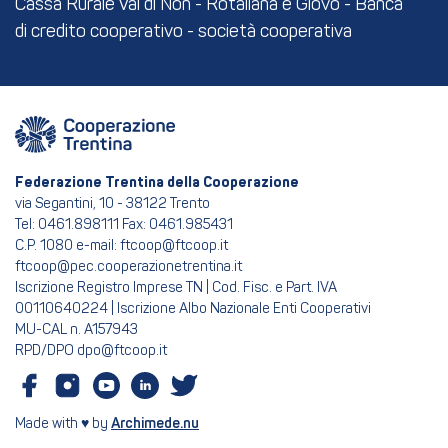
Cassa Rurale Val di Non - Rotaliana e Giovo - Banca
di credito cooperativo - società cooperativa
Federazione Trentina della Cooperazione
via Segantini, 10 - 38122 Trento
Tel: 0461.898111 Fax: 0461.985431
C.P. 1080 e-mail: ftcoop@ftcoop.it
ftcoop@pec.cooperazionetrentina.it
Iscrizione Registro Imprese TN | Cod. Fisc. e Part. IVA
00110640224 | Iscrizione Albo Nazionale Enti Cooperativi
MU-CAL n. A157943
RPD/DPO dpo@ftcoop.it
Made with ♥ by
Archimede.nu