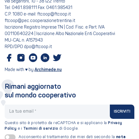
via Segantini, 10 - 38122 Trento
Tel: 0461.898111 Fax: 0461.985431
C.P. 1080 e-mail: ftcoop@ftcoop.it
ftcoop@pec.cooperazionetrentina.it
Iscrizione Registro Imprese TN | Cod. Fisc. e Part. IVA
00110640224 | Iscrizione Albo Nazionale Enti Cooperativi
MU-CAL n. A157943
RPD/DPO dpo@ftcoop.it
Made with ♥ by
Archimede.nu
Rimani aggiornato
sul mondo cooperativo
La tua email
ISCRIVITI
Questo sito è protetto da reCAPTCHA e si applicano la
Privacy
Policy
e i
Termini di servizio
di Google.
nota
Acconsento al trattamento dei miei dati secondo la