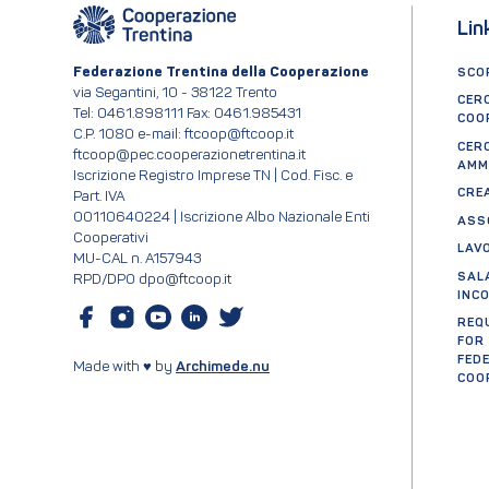
Lin
Federazione Trentina della Cooperazione
SCOP
via Segantini, 10 - 38122 Trento
CER
Tel: 0461.898111 Fax: 0461.985431
COO
C.P. 1080 e-mail: ftcoop@ftcoop.it
CER
ftcoop@pec.cooperazionetrentina.it
AMM
Iscrizione Registro Imprese TN | Cod. Fisc. e
CRE
Part. IVA
00110640224 | Iscrizione Albo Nazionale Enti
ASS
Cooperativi
LAV
MU-CAL n. A157943
SAL
RPD/DPO dpo@ftcoop.it
INC
REQ
FOR
FED
Made with ♥ by
Archimede.nu
COO