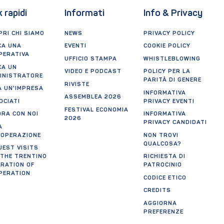
k rapidi
Informati
Info & Privacy
RI CHI SIAMO
NEWS
PRIVACY POLICY
CA UNA
EVENTI
COOKIE POLICY
PERATIVA
UFFICIO STAMPA
WHISTLEBLOWING
CA UN
VIDEO E PODCAST
POLICY PER LA
INISTRATORE
PARITÀ DI GENERE
RIVISTE
A UN'IMPRESA
INFORMATIVA
ASSEMBLEA 2026
OCIATI
PRIVACY EVENTI
FESTIVAL ECONOMIA
ORA CON NOI
INFORMATIVA
2026
PRIVACY CANDIDATI
A
OOPERAZIONE
NON TROVI
QUALCOSA?
UEST VISITS
 THE TRENTINO
RICHIESTA DI
ERATION OF
PATROCINIO
PERATION
CODICE ETICO
CREDITS
AGGIORNA
PREFERENZE