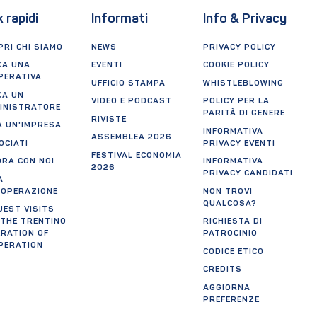
k rapidi
Informati
Info & Privacy
RI CHI SIAMO
NEWS
PRIVACY POLICY
CA UNA
EVENTI
COOKIE POLICY
PERATIVA
UFFICIO STAMPA
WHISTLEBLOWING
CA UN
VIDEO E PODCAST
POLICY PER LA
INISTRATORE
PARITÀ DI GENERE
RIVISTE
A UN'IMPRESA
INFORMATIVA
ASSEMBLEA 2026
OCIATI
PRIVACY EVENTI
FESTIVAL ECONOMIA
ORA CON NOI
INFORMATIVA
2026
PRIVACY CANDIDATI
A
OOPERAZIONE
NON TROVI
QUALCOSA?
UEST VISITS
 THE TRENTINO
RICHIESTA DI
ERATION OF
PATROCINIO
PERATION
CODICE ETICO
CREDITS
AGGIORNA
PREFERENZE