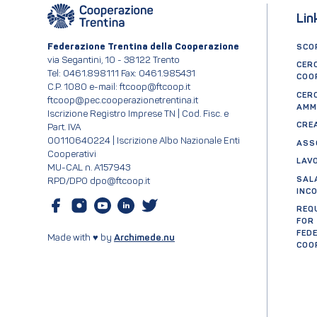
Lin
Federazione Trentina della Cooperazione
SCOP
via Segantini, 10 - 38122 Trento
CER
Tel: 0461.898111 Fax: 0461.985431
COO
C.P. 1080 e-mail: ftcoop@ftcoop.it
CER
ftcoop@pec.cooperazionetrentina.it
AMM
Iscrizione Registro Imprese TN | Cod. Fisc. e
CRE
Part. IVA
00110640224 | Iscrizione Albo Nazionale Enti
ASS
Cooperativi
LAV
MU-CAL n. A157943
SAL
RPD/DPO dpo@ftcoop.it
INC
REQ
FOR
FED
Made with ♥ by
Archimede.nu
COO