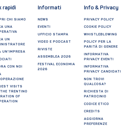
k rapidi
Informati
Info & Privacy
RI CHI SIAMO
NEWS
PRIVACY POLICY
CA UNA
EVENTI
COOKIE POLICY
PERATIVA
UFFICIO STAMPA
WHISTLEBLOWING
CA UN
VIDEO E PODCAST
POLICY PER LA
INISTRATORE
PARITÀ DI GENERE
RIVISTE
A UN'IMPRESA
INFORMATIVA
ASSEMBLEA 2026
OCIATI
PRIVACY EVENTI
FESTIVAL ECONOMIA
ORA CON NOI
INFORMATIVA
2026
PRIVACY CANDIDATI
A
OOPERAZIONE
NON TROVI
QUALCOSA?
UEST VISITS
 THE TRENTINO
RICHIESTA DI
ERATION OF
PATROCINIO
PERATION
CODICE ETICO
CREDITS
AGGIORNA
PREFERENZE