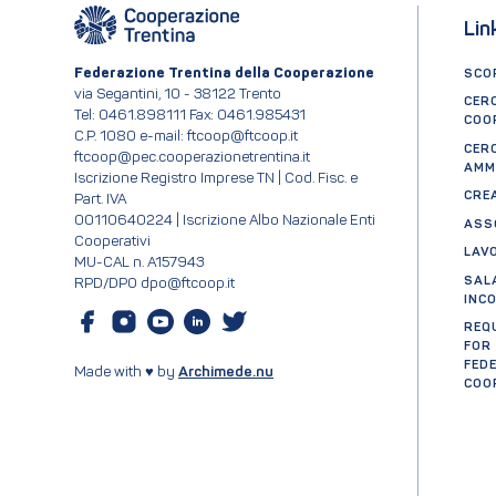
Lin
Federazione Trentina della Cooperazione
SCOP
via Segantini, 10 - 38122 Trento
CER
Tel: 0461.898111 Fax: 0461.985431
COO
C.P. 1080 e-mail: ftcoop@ftcoop.it
CER
ftcoop@pec.cooperazionetrentina.it
AMM
Iscrizione Registro Imprese TN | Cod. Fisc. e
CRE
Part. IVA
00110640224 | Iscrizione Albo Nazionale Enti
ASS
Cooperativi
LAV
MU-CAL n. A157943
SAL
RPD/DPO dpo@ftcoop.it
INC
REQ
FOR
FED
Made with ♥ by
Archimede.nu
COO