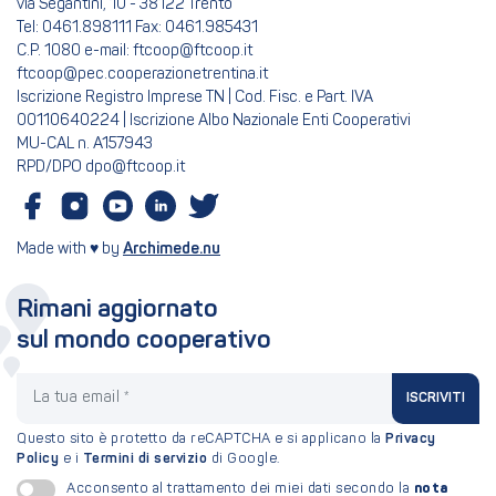
via Segantini, 10 - 38122 Trento
Tel: 0461.898111 Fax: 0461.985431
C.P. 1080 e-mail: ftcoop@ftcoop.it
ftcoop@pec.cooperazionetrentina.it
Iscrizione Registro Imprese TN | Cod. Fisc. e Part. IVA
00110640224 | Iscrizione Albo Nazionale Enti Cooperativi
MU-CAL n. A157943
RPD/DPO dpo@ftcoop.it
Made with ♥ by
Archimede.nu
Rimani aggiornato
sul mondo cooperativo
La tua email
ISCRIVITI
Questo sito è protetto da reCAPTCHA e si applicano la
Privacy
Policy
e i
Termini di servizio
di Google.
nota
Acconsento al trattamento dei miei dati secondo la