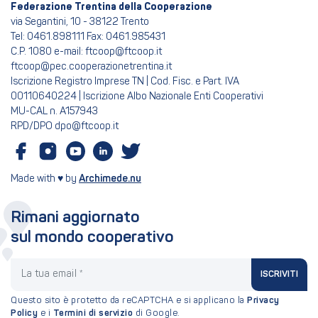
Federazione Trentina della Cooperazione
via Segantini, 10 - 38122 Trento
Tel: 0461.898111 Fax: 0461.985431
C.P. 1080 e-mail: ftcoop@ftcoop.it
ftcoop@pec.cooperazionetrentina.it
Iscrizione Registro Imprese TN | Cod. Fisc. e Part. IVA
00110640224 | Iscrizione Albo Nazionale Enti Cooperativi
MU-CAL n. A157943
RPD/DPO dpo@ftcoop.it
Made with ♥ by
Archimede.nu
Rimani aggiornato
sul mondo cooperativo
La tua email
ISCRIVITI
Questo sito è protetto da reCAPTCHA e si applicano la
Privacy
Policy
e i
Termini di servizio
di Google.