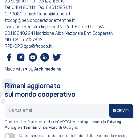
via Segantini, 10 - 38122 Trento
Tel: 0461.898111 Fax: 0461.985431
C.P. 1080 e-mail: ftcoop@ftcoop.it
ftcoop@pec.cooperazionetrentina.it
Iscrizione Registro Imprese TN | Cod. Fisc. e Part. IVA
00110640224 | Iscrizione Albo Nazionale Enti Cooperativi
MU-CAL n. A157943
RPD/DPO dpo@ftcoop.it
Made with ♥ by
Archimede.nu
Rimani aggiornato
sul mondo cooperativo
La tua email
ISCRIVITI
Questo sito è protetto da reCAPTCHA e si applicano la
Privacy
Policy
e i
Termini di servizio
di Google.
nota
Acconsento al trattamento dei miei dati secondo la