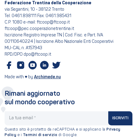
Federazione Trentina della Cooperazione
via Segantini, 10 - 38122 Trento
Tel: 0461.898111 Fax: 0461.985431
C.P. 1080 e-mail: ftcoop@ftcoop.it
ftcoop@pec.cooperazionetrentina.it
Iscrizione Registro Imprese TN | Cod. Fisc. e Part. IVA
00110640224 | Iscrizione Albo Nazionale Enti Cooperativi
MU-CAL n. A157943
RPD/DPO dpo@ftcoop.it
Made with ♥ by
Archimede.nu
Rimani aggiornato
sul mondo cooperativo
La tua email
ISCRIVITI
Questo sito è protetto da reCAPTCHA e si applicano la
Privacy
Policy
e i
Termini di servizio
di Google.