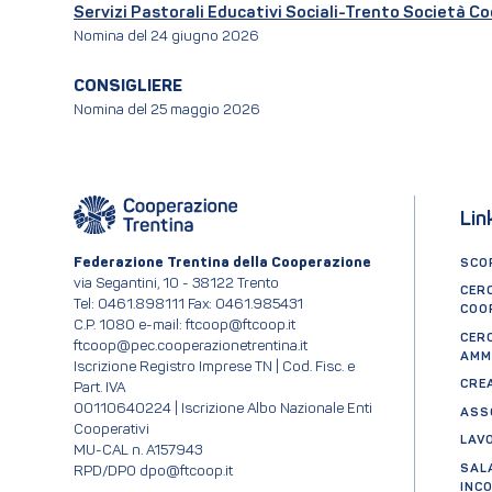
Servizi Pastorali Educativi Sociali-Trento Società Co
Nomina del 24 giugno 2026
CONSIGLIERE
Nomina del 25 maggio 2026
Lin
Federazione Trentina della Cooperazione
SCOP
via Segantini, 10 - 38122 Trento
CER
Tel: 0461.898111 Fax: 0461.985431
COO
C.P. 1080 e-mail: ftcoop@ftcoop.it
CER
ftcoop@pec.cooperazionetrentina.it
AMM
Iscrizione Registro Imprese TN | Cod. Fisc. e
CRE
Part. IVA
00110640224 | Iscrizione Albo Nazionale Enti
ASS
Cooperativi
LAV
MU-CAL n. A157943
SAL
RPD/DPO dpo@ftcoop.it
INC