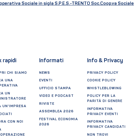
operativa Sociale in sigla S.P.E.S.-TRENTO Soc.Coop.va Sociale
k rapidi
Informati
Info & Privacy
RI CHI SIAMO
NEWS
PRIVACY POLICY
CA UNA
EVENTI
COOKIE POLICY
PERATIVA
UFFICIO STAMPA
WHISTLEBLOWING
CA UN
VIDEO E PODCAST
POLICY PER LA
INISTRATORE
PARITÀ DI GENERE
RIVISTE
A UN'IMPRESA
INFORMATIVA
ASSEMBLEA 2026
OCIATI
PRIVACY EVENTI
FESTIVAL ECONOMIA
ORA CON NOI
INFORMATIVA
2026
PRIVACY CANDIDATI
A
OOPERAZIONE
NON TROVI