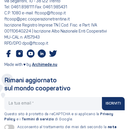
via Segantini, 10 - 38122 Trento
Tel: 0461.898111 Fax: 0461.985431
C.P. 1080 e-mail: ftcoop@ftcoop.it
ftcoop@pec.cooperazionetrentina.it
Iscrizione Registro Imprese TN | Cod. Fisc. e Part. IVA
00110640224 | Iscrizione Albo Nazionale Enti Cooperativi
MU-CAL n. A157943
RPD/DPO dpo@ftcoop.it
Made with ♥ by
Archimede.nu
Rimani aggiornato
sul mondo cooperativo
La tua email
ISCRIVITI
Questo sito è protetto da reCAPTCHA e si applicano la
Privacy
Policy
e i
Termini di servizio
di Google.
nota
Acconsento al trattamento dei miei dati secondo la