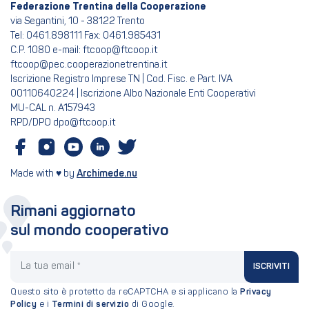
Federazione Trentina della Cooperazione
via Segantini, 10 - 38122 Trento
Tel: 0461.898111 Fax: 0461.985431
C.P. 1080 e-mail: ftcoop@ftcoop.it
ftcoop@pec.cooperazionetrentina.it
Iscrizione Registro Imprese TN | Cod. Fisc. e Part. IVA
00110640224 | Iscrizione Albo Nazionale Enti Cooperativi
MU-CAL n. A157943
RPD/DPO dpo@ftcoop.it
Made with ♥ by
Archimede.nu
Rimani aggiornato
sul mondo cooperativo
La tua email
ISCRIVITI
Questo sito è protetto da reCAPTCHA e si applicano la
Privacy
Policy
e i
Termini di servizio
di Google.