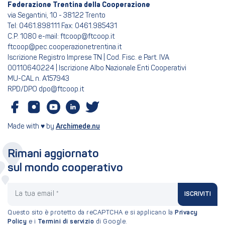
Federazione Trentina della Cooperazione
via Segantini, 10 - 38122 Trento
Tel: 0461.898111 Fax: 0461.985431
C.P. 1080 e-mail: ftcoop@ftcoop.it
ftcoop@pec.cooperazionetrentina.it
Iscrizione Registro Imprese TN | Cod. Fisc. e Part. IVA
00110640224 | Iscrizione Albo Nazionale Enti Cooperativi
MU-CAL n. A157943
RPD/DPO dpo@ftcoop.it
Made with ♥ by
Archimede.nu
Rimani aggiornato
sul mondo cooperativo
La tua email
ISCRIVITI
Questo sito è protetto da reCAPTCHA e si applicano la
Privacy
Policy
e i
Termini di servizio
di Google.