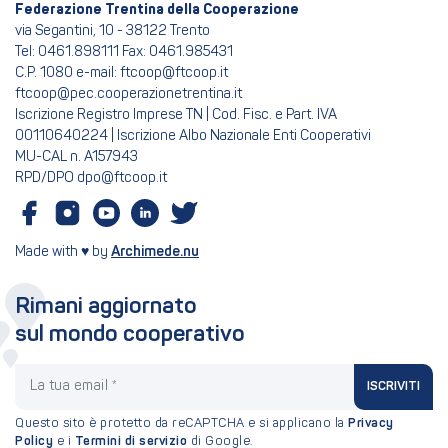
Federazione Trentina della Cooperazione
via Segantini, 10 - 38122 Trento
Tel: 0461.898111 Fax: 0461.985431
C.P. 1080 e-mail: ftcoop@ftcoop.it
ftcoop@pec.cooperazionetrentina.it
Iscrizione Registro Imprese TN | Cod. Fisc. e Part. IVA
00110640224 | Iscrizione Albo Nazionale Enti Cooperativi
MU-CAL n. A157943
RPD/DPO dpo@ftcoop.it
Made with ♥ by
Archimede.nu
Rimani aggiornato
sul mondo cooperativo
La tua email
ISCRIVITI
Questo sito è protetto da reCAPTCHA e si applicano la
Privacy
Policy
e i
Termini di servizio
di Google.