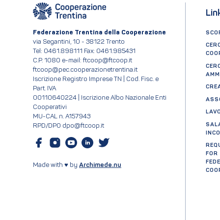
Lin
Federazione Trentina della Cooperazione
SCOP
via Segantini, 10 - 38122 Trento
CER
Tel: 0461.898111 Fax: 0461.985431
COO
C.P. 1080 e-mail: ftcoop@ftcoop.it
CER
ftcoop@pec.cooperazionetrentina.it
AMM
Iscrizione Registro Imprese TN | Cod. Fisc. e
CRE
Part. IVA
00110640224 | Iscrizione Albo Nazionale Enti
ASS
Cooperativi
LAV
MU-CAL n. A157943
SAL
RPD/DPO dpo@ftcoop.it
INC
REQ
FOR
FED
Made with ♥ by
Archimede.nu
COO