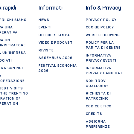
k rapidi
Informati
Info & Privacy
RI CHI SIAMO
NEWS
PRIVACY POLICY
CA UNA
EVENTI
COOKIE POLICY
PERATIVA
UFFICIO STAMPA
WHISTLEBLOWING
CA UN
VIDEO E PODCAST
POLICY PER LA
INISTRATORE
PARITÀ DI GENERE
RIVISTE
A UN'IMPRESA
INFORMATIVA
ASSEMBLEA 2026
OCIATI
PRIVACY EVENTI
FESTIVAL ECONOMIA
ORA CON NOI
INFORMATIVA
2026
PRIVACY CANDIDATI
A
OOPERAZIONE
NON TROVI
QUALCOSA?
UEST VISITS
 THE TRENTINO
RICHIESTA DI
ERATION OF
PATROCINIO
PERATION
CODICE ETICO
CREDITS
AGGIORNA
PREFERENZE