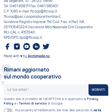
via Segantini, 10 - 38122 Trento
Tel: 0461.898111 Fax: 0461.985431
C.P. 1080 e-mail: ftcoop@ftcoop.it
ftcoop@pec.cooperazionetrentina.it
Iscrizione Registro Imprese TN | Cod. Fisc. e Part. IVA
00110640224 | Iscrizione Albo Nazionale Enti Cooperativi
MU-CAL n. A157943
RPD/DPO dpo@ftcoop.it
Made with ♥ by
Archimede.nu
Rimani aggiornato
sul mondo cooperativo
La tua email
ISCRIVITI
Questo sito è protetto da reCAPTCHA e si applicano la
Privacy
Policy
e i
Termini di servizio
di Google.
nota
Acconsento al trattamento dei miei dati secondo la