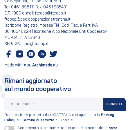
via Segantini, 10 - 38122 Trento
Tel: 0461.898111 Fax: 0461.985431
C.P. 1080 e-mail: ftcoop@ftcoop.it
ftcoop@pec.cooperazionetrentina.it
Iscrizione Registro Imprese TN | Cod. Fisc. e Part. IVA
00110640224 | Iscrizione Albo Nazionale Enti Cooperativi
MU-CAL n. A157943
RPD/DPO dpo@ftcoop.it
Made with ♥ by
Archimede.nu
Rimani aggiornato
sul mondo cooperativo
La tua email
ISCRIVITI
Questo sito è protetto da reCAPTCHA e si applicano la
Privacy
Policy
e i
Termini di servizio
di Google.
nota
Acconsento al trattamento dei miei dati secondo la