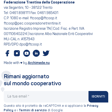
Federazione Trentina della Cooperazione
via Segantini, 10 - 38122 Trento
Tel: 0461.898111 Fax: 0461.985431
C.P. 1080 e-mail: ftcoop@ftcoop.it
ftcoop@pec.cooperazionetrentina.it
Iscrizione Registro Imprese TN | Cod. Fisc. e Part. IVA
00110640224 | Iscrizione Albo Nazionale Enti Cooperativi
MU-CAL n. A157943
RPD/DPO dpo@ftcoop.it
Made with ♥ by
Archimede.nu
Rimani aggiornato
sul mondo cooperativo
La tua email
ISCRIVITI
Questo sito è protetto da reCAPTCHA e si applicano la
Privacy
Policy
e i
Termini di servizio
di Google.