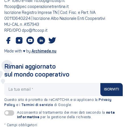
C.P. 1080 e-mail: ftcoop@ftcoop.it
ftcoop@pec.cooperazionetrentina.it
Iscrizione Registro Imprese TN | Cod. Fisc. e Part. IVA
00110640224 | Iscrizione Albo Nazionale Enti Cooperativi
MU-CAL n. A157943
RPD/DPO dpo@ftcoop.it
Made with ♥ by
Archimede.nu
Rimani aggiornato
sul mondo cooperativo
La tua email
ISCRIVITI
Questo sito è protetto da reCAPTCHA e si applicano la
Privacy
Policy
e i
Termini di servizio
di Google.
nota
Acconsento al trattamento dei miei dati secondo la
informativa
per la gestione della richiesta.
*
Campi obbligatori