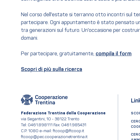
Nel corso dell'estate si terranno otto incontri sul t
partecipare. Ogni appuntamento è stato pensato uno s
tra generazioni sul futuro. Un'occasione per costruire
domani.
Per partecipare, gratuitamente,
compila il form
Scopri di più sulla ricerca
Lin
Federazione Trentina della Cooperazione
SCOP
via Segantini, 10 - 38122 Trento
CER
Tel: 0461.898111 Fax: 0461.985431
COO
C.P. 1080 e-mail: ftcoop@ftcoop.it
CER
ftcoop@pec.cooperazionetrentina.it