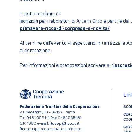
I posti sono limitati.
Iscrizioni per i laboratori di Arte in Orto a partire dal 
primavera-ricca-di-sorprese-e-novita/
Al termine dell'evento vi aspettano in terrazza le Ape
di ristorazione.
Per informazioni e prenotazioni scrivere a:
ristoraz
Lin
Federazione Trentina della Cooperazione
SCOP
via Segantini, 10 - 38122 Trento
CER
Tel: 0461.898111 Fax: 0461.985431
COO
C.P. 1080 e-mail: ftcoop@ftcoop.it
CER
ftcoop@pec.cooperazionetrentina.it