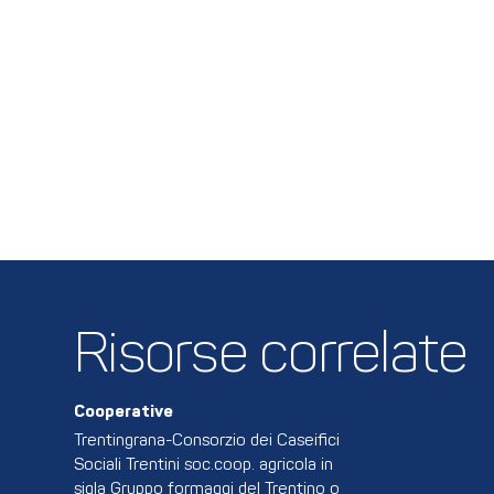
Risorse correlate
Cooperative
Trentingrana-Consorzio dei Caseifici
Sociali Trentini soc.coop. agricola in
sigla Gruppo formaggi del Trentino o