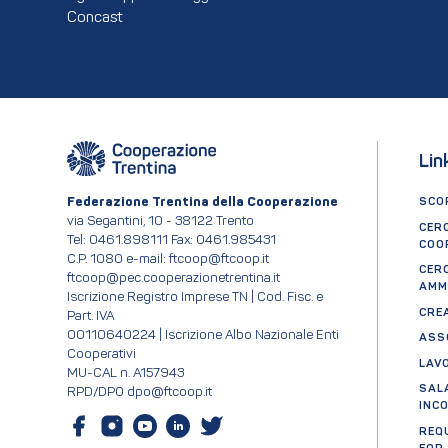
Concast
Lin
Federazione Trentina della Cooperazione
SCOP
via Segantini, 10 - 38122 Trento
CER
Tel: 0461.898111 Fax: 0461.985431
COO
C.P. 1080 e-mail: ftcoop@ftcoop.it
CER
ftcoop@pec.cooperazionetrentina.it
AMM
Iscrizione Registro Imprese TN | Cod. Fisc. e
CRE
Part. IVA
00110640224 | Iscrizione Albo Nazionale Enti
ASS
Cooperativi
LAV
MU-CAL n. A157943
SAL
RPD/DPO dpo@ftcoop.it
INC
REQ