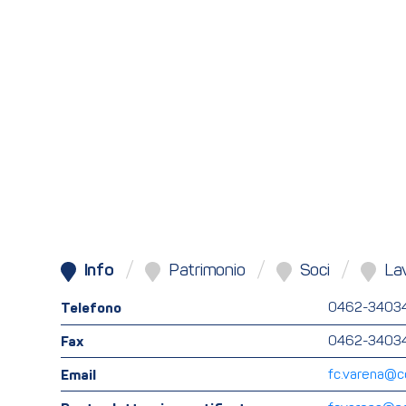
Info
Patrimonio
Soci
Lav
Telefono
0462-3403
Fax
0462-3403
Email
fc.varena@co