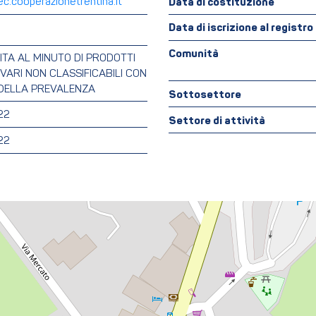
c.cooperazionetrentina.it
Data di costituzione
Data di iscrizione al registr
Comunità
DITA AL MINUTO DI PRODOTTI
VARI NON CLASSIFICABILI CON
O DELLA PREVALENZA
Sottosettore
22
Settore di attività
22