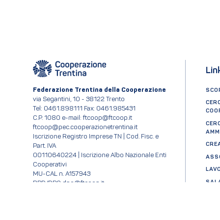
Lin
Federazione Trentina della Cooperazione
SCOP
via Segantini, 10 - 38122 Trento
CER
Tel: 0461.898111 Fax: 0461.985431
COO
C.P. 1080 e-mail: ftcoop@ftcoop.it
CER
ftcoop@pec.cooperazionetrentina.it
AMM
Iscrizione Registro Imprese TN | Cod. Fisc. e
CRE
Part. IVA
00110640224 | Iscrizione Albo Nazionale Enti
ASS
Cooperativi
LAV
MU-CAL n. A157943
SAL
RPD/DPO dpo@ftcoop.it
INC
REQ
FOR
FED