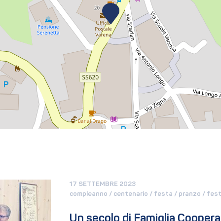
17 SETTEMBRE 2023
compleanno / centenario / festa / pranzo / fes
Un secolo di Famiglia Cooperat