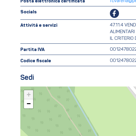
Posta elettronica certificata
fcvarena@pe
Socials
Attività e servizi
47.11.4 VEN
ALIMENTARI 
IL CRITERI
Partita IVA
001247802
Codice fiscale
001247802
Sedi
+
−