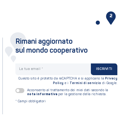
1
2
Rimani aggiornato
sul mondo cooperativo
La tua email
ISCRIVITI
Questo sito è protetto da reCAPTCHA e si applicano la
Privacy
Policy
e i
Termini di servizio
di Google.
Acconsento al trattamento dei miei dati secondo la
nota informativa
per la gestione della richiesta.
*
Campi obbligatori