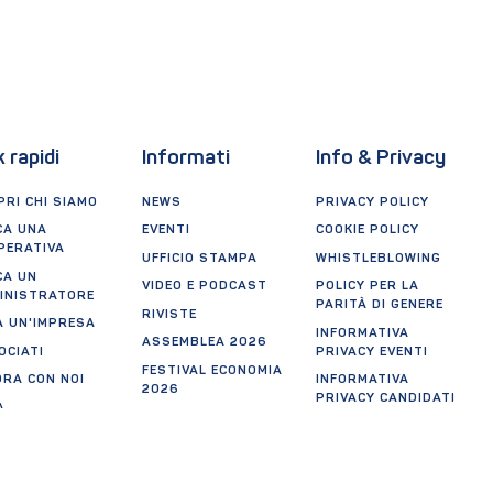
k rapidi
Informati
Info & Privacy
RI CHI SIAMO
NEWS
PRIVACY POLICY
CA UNA
EVENTI
COOKIE POLICY
PERATIVA
UFFICIO STAMPA
WHISTLEBLOWING
CA UN
VIDEO E PODCAST
POLICY PER LA
INISTRATORE
PARITÀ DI GENERE
RIVISTE
A UN'IMPRESA
INFORMATIVA
ASSEMBLEA 2026
OCIATI
PRIVACY EVENTI
FESTIVAL ECONOMIA
ORA CON NOI
INFORMATIVA
2026
PRIVACY CANDIDATI
A
OOPERAZIONE
NON TROVI
QUALCOSA?
UEST VISITS
 THE TRENTINO
RICHIESTA DI
ERATION OF
PATROCINIO